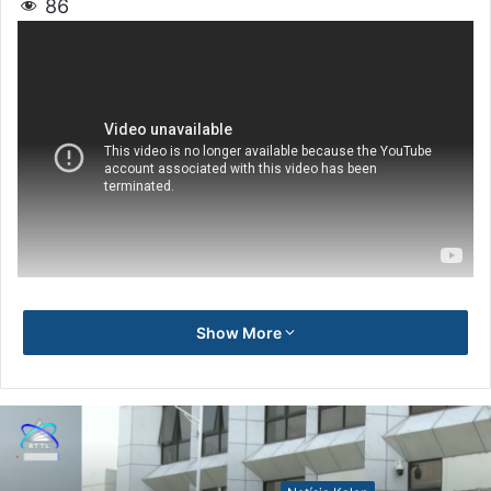
86
Show More