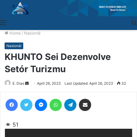
Menu
Home
/
Nasionál
Nasionál
KHUNTO Sei Dezenvolve
Setór Turizmu
E. Dias
Send
April 26, 2023
Last Updated: April 26, 2023
32
an
email
Facebook
Twitter
Messenger
WhatsApp
Telegram
Share via Email
51