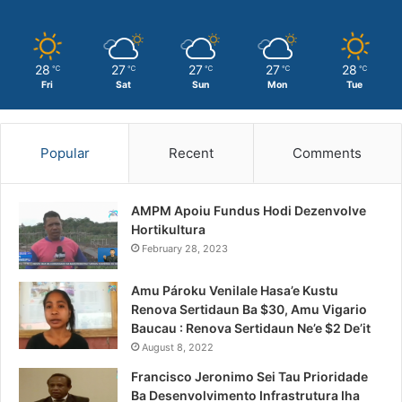
28
27
27
27
28
℃
℃
℃
℃
℃
Fri
Sat
Sun
Mon
Tue
Popular
Recent
Comments
AMPM Apoiu Fundus Hodi Dezenvolve
Hortikultura
February 28, 2023
Amu Pároku Venilale Hasa’e Kustu
Renova Sertidaun Ba $30, Amu Vigario
Baucau : Renova Sertidaun Ne’e $2 De’it
August 8, 2022
Francisco Jeronimo Sei Tau Prioridade
Ba Desenvolvimento Infrastrutura Iha