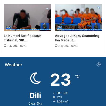
La Kumpri Notifikasaun
Advogadu: Kazu Scamming
Tribunál, SIK…
Iha Metiaut…
July 30, 2026
July 30, 2026
Weather
23
℃
Dili
28º - 23º
72%
3.02 km/h
Clear Sky