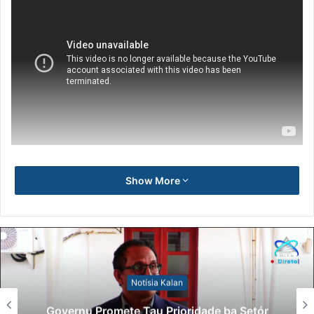
Show More
Notísia Kalan
Lei Siberseguransa Ajuda Autoridade