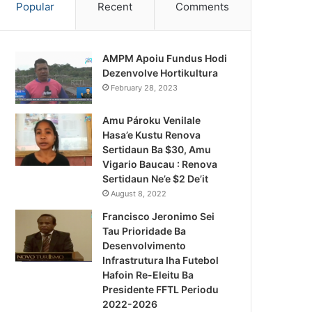
Popular
Recent
Comments
AMPM Apoiu Fundus Hodi
Dezenvolve Hortikultura
February 28, 2023
Amu Pároku Venilale
Hasa’e Kustu Renova
Sertidaun Ba $30, Amu
Vigario Baucau : Renova
Sertidaun Ne’e $2 De’it
August 8, 2022
Francisco Jeronimo Sei
Tau Prioridade Ba
Desenvolvimento
Infrastrutura Iha Futebol
Notísia Kalan
Hafoin Re-Eleitu Ba
Presidente FFTL Periodu
August 4, 2026
2022-2026