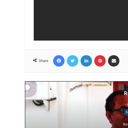
Facebook
Twitter
LinkedIn
Pinterest
Share via Email
Share
R
N
Au