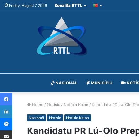
Kona Ba RTTL
Friday, August 7 2026
NASIONÁL
MUNISÍPIU
NOTÍS
Facebook
Home
/
Notísia
/
Notísia Kalan
/
Kandidatu PR Lú-Olo Pre
LinkedIn
Messenger
Nasionál
Notísia
Notísia Kalan
Kandidatu PR Lú-Olo Prep
Share via Email