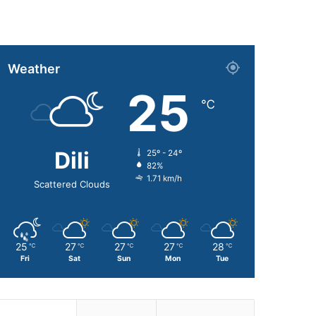
Weather
25
℃
Dili
25º - 24º
82%
1.71 km/h
Scattered Clouds
25
27
27
27
28
℃
℃
℃
℃
℃
Fri
Sat
Sun
Mon
Tue