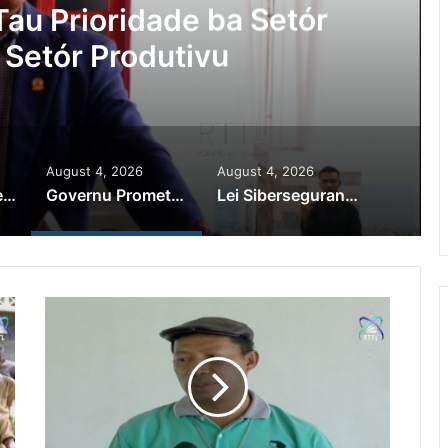
au Prioridade ba Setór
 Setór Produtivu
August 4, 2026
August 4, 2026
PR Horta Rekoñese Timoroan Sira Iha Diáspora Nia Kontribuisaun
Governu Promete Tau Prioridade ba Setór Minerais no Setór Produtivu
Lei Siberseguransa Ajuda Autoridade Polisiál Kaptura Autór Kriminozu ho Paradeiru Iha Estranjeiru