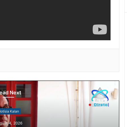
ead Next
otísia Kalan
gust 4, 2026