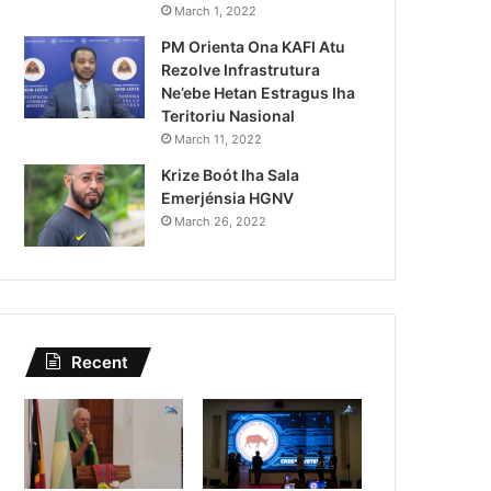
Lei Siberseguransa Ajuda Au
March 1, 2022
PM Orienta Ona KAFI Atu
Kaptura Autór Kriminozu h
Rezolve Infrastrutura
Estranjeiru
Ne’ebe Hetan Estragus Iha
Teritoriu Nasional
March 11, 2022
Krize Boót Iha Sala
Emerjénsia HGNV
March 26, 2022
Recent