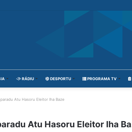
IA
RÁDIU
DESPORTU
PROGRAMA TV
paradu Atu Hasoru Eleitor Iha Baze
aradu Atu Hasoru Eleitor Iha B