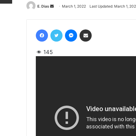
E. Dias
Send
March 1, 2022
Last Updated: March 1, 20
an
email
Facebook
Twitter
Messenger
Share via Email
145