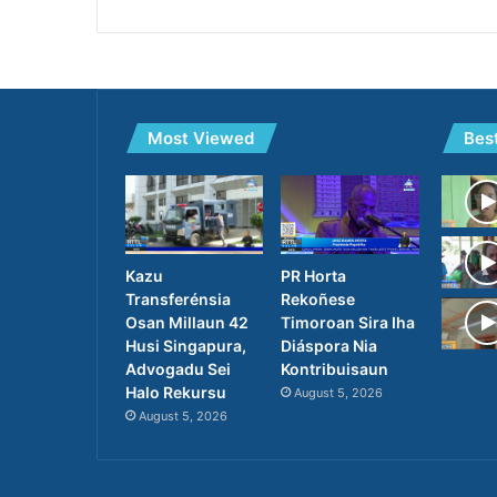
Most Viewed
Bes
PR Horta
Kazu
Rekoñese
Transferénsia
Timoroan Sira Iha
Osan Millaun 42
Diáspora Nia
Husi Singapura,
Kontribuisaun
Advogadu Sei
Halo Rekursu
August 5, 2026
August 5, 2026