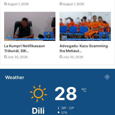
August 1, 2026
August 1, 2026
La Kumpri Notifikasaun
Advogadu: Kazu Scamming
Tribunál, SIK…
Iha Metiaut…
July 30, 2026
July 30, 2026
Weather
28
℃
Dili
28º - 23º
57%