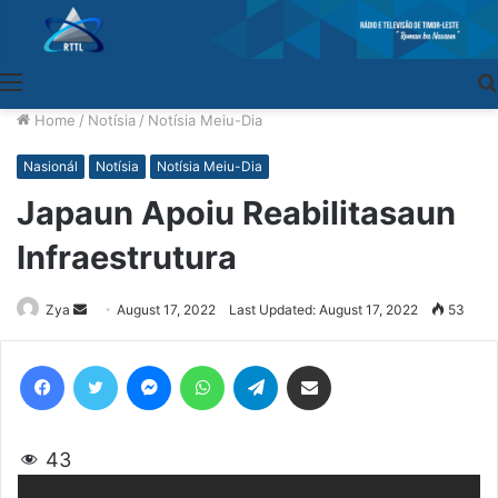
Menu
Home
/
Notísia
/
Notísia Meiu-Dia
Nasionál
Notísia
Notísia Meiu-Dia
Japaun Apoiu Reabilitasaun
Infraestrutura
Zya
Send
August 17, 2022
Last Updated: August 17, 2022
53
an
email
Facebook
Twitter
Messenger
WhatsApp
Telegram
Share via Email
43