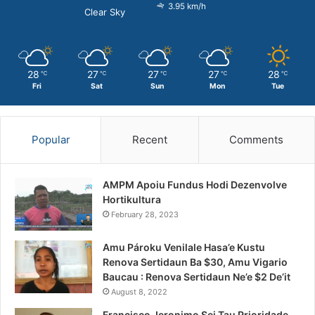
3.95 km/h
Clear Sky
28
27
27
27
28
℃
℃
℃
℃
℃
Fri
Sat
Sun
Mon
Tue
Popular
Recent
Comments
AMPM Apoiu Fundus Hodi Dezenvolve
Hortikultura
February 28, 2023
Amu Pároku Venilale Hasa’e Kustu
Renova Sertidaun Ba $30, Amu Vigario
Baucau : Renova Sertidaun Ne’e $2 De’it
August 8, 2022
Francisco Jeronimo Sei Tau Prioridade