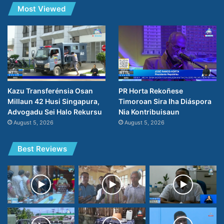
Most Viewed
PR Horta Rekoñese
Kazu Transferénsia Osan
Timoroan Sira Iha Diáspora
Millaun 42 Husi Singapura,
Nia Kontribuisaun
Advogadu Sei Halo Rekursu
August 5, 2026
August 5, 2026
Best Reviews