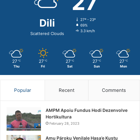
27
Dili
27º - 23º
69%
3.3 km/h
Scattered Clouds
27
27
27
27
27
℃
℃
℃
℃
℃
Thu
Fri
Sat
Sun
Mon
Popular
Recent
Comments
AMPM Apoiu Fundus Hodi Dezenvolve
Hortikultura
February 28, 2023
Amu Pároku Venilale Hasa’e Kustu