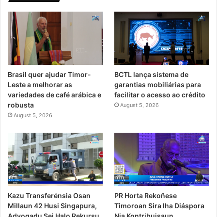
Brasil quer ajudar Timor-
BCTL lança sistema de
Leste a melhorar as
garantias mobiliárias para
variedades de café arábica e
facilitar o acesso ao crédito
robusta
August 5, 2026
August 5, 2026
PR Horta Rekoñese
Kazu Transferénsia Osan
Timoroan Sira Iha Diáspora
Millaun 42 Husi Singapura,
Nia Kontribuisaun
Advogadu Sei Halo Rekursu