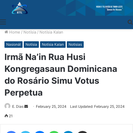
Menu
Home
/
Notísia
/
Notísia Kalan
Nasionál
Notísia
Notísia Kalan
Notisias
Irmã Na’in Rua Husi
Kongregasaun Dominicana
do Rosário Simu Votus
Perpetua
E. Dias
Send
February 25, 2024
Last Updated: February 25, 2024
an
21
email
Facebook
Twitter
Messenger
WhatsApp
Telegram
Share via Email