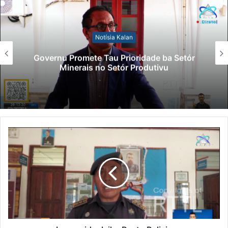
Notísia Kalan
Lei Siberseguransa Ajuda Autoridade
Polisiál Kaptura Autór Kriminozu ho
Paradeiru Iha Estranjeiru