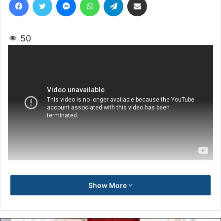
50
Show More