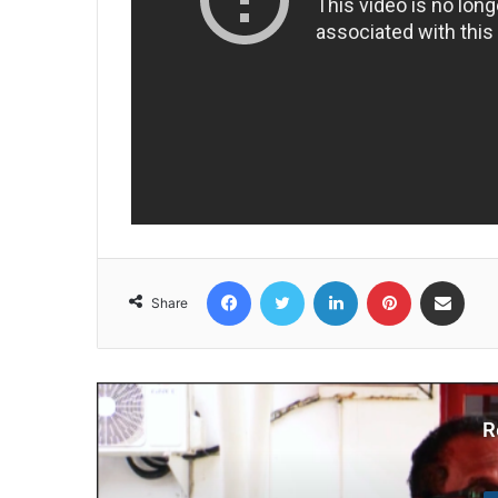
Facebook
Twitter
LinkedIn
Pinterest
Share via Email
Share
R