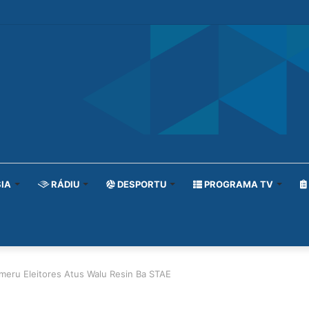
IA
RÁDIU
DESPORTU
PROGRAMA TV
ru Eleitores Atus Walu Resin Ba STAE