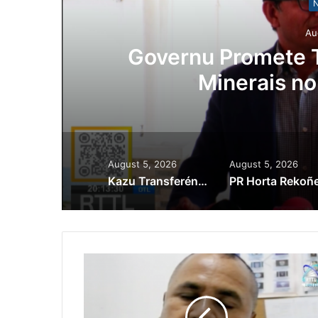
N
Au
Lei Siberseguransa 
Kaptura Autór Kri
Est
August 5, 2026
August 5, 2026
Kazu Transferénsia Osan Millaun 42 Husi Singapura, Advogadu Sei Halo Rekursu