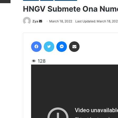
HNGV Submete Ona Numer
Zya
Send
March 18, 2022
Last Updated: March 18, 202
an
email
Facebook
Twitter
Messenger
Share via Email
128