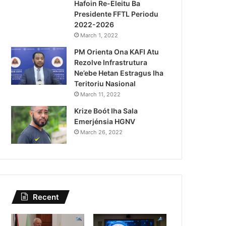
Notísia Kalan
Hafoin Re-Eleitu Ba
Presidente FFTL Periodu
August 5, 2026
2022-2026
Kazu Transferénsia Osan M
March 1, 2022
PM Orienta Ona KAFI Atu
Singapura, Advogadu Sei
Rezolve Infrastrutura
Ne’ebe Hetan Estragus Iha
Teritoriu Nasional
March 11, 2022
Krize Boót Iha Sala
Emerjénsia HGNV
March 26, 2022
Recent