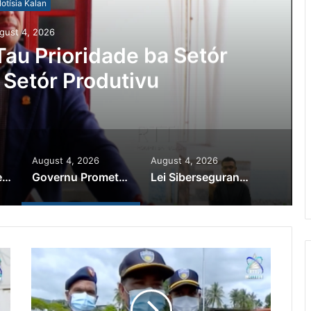
otísia Kalan
gust 4, 2026
Ajuda Autoridade Polisiál
minozu ho Paradeiru Iha
ranjeiru
August 4, 2026
August 4, 2026
PR Horta Rekoñese Timoroan Sira Iha Diáspora Nia Kontribuisaun
Governu Promete Tau Prioridade ba Setór Minerais no Setór Produtivu
Lei Siberseguransa Ajuda Autoridade Polisiál Kaptura Autór Kriminozu ho Paradeiru Iha Estranjeiru