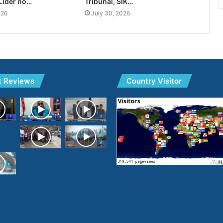
Líder no…
Tribunál, SIK…
026
July 30, 2026
t Reviews
Country Visitor