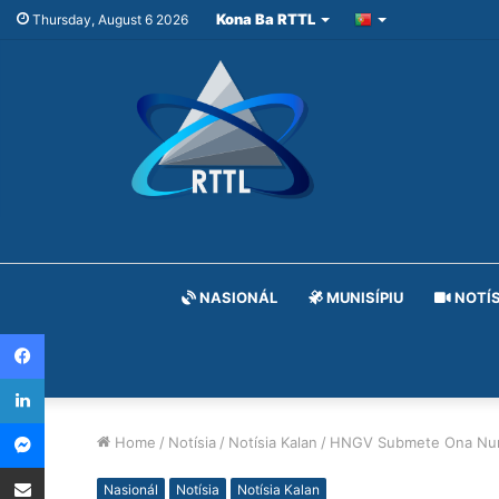
Kona Ba RTTL
Thursday, August 6 2026
NASIONÁL
MUNISÍPIU
NOTÍS
Facebook
LinkedIn
Messenger
Home
/
Notísia
/
Notísia Kalan
/
HNGV Submete Ona Nume
Share via Email
Nasionál
Notísia
Notísia Kalan