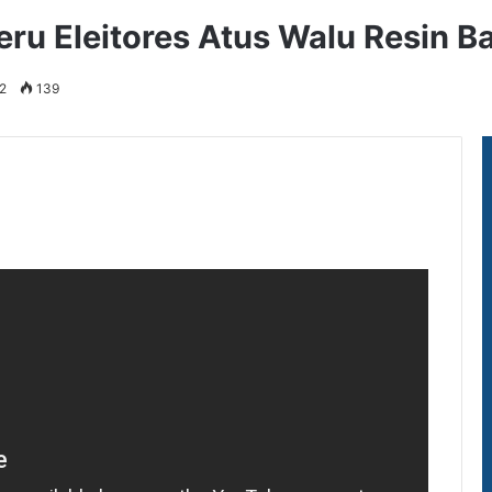
u Eleitores Atus Walu Resin B
2
139