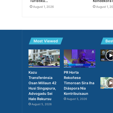
Turístiku…
Kondekora 
August 1, 2026
August 1, 2
Most Viewed
Bes
PR Horta
Kazu
Rekoñese
Transferénsia
Timoroan Sira Iha
Osan Millaun 42
Diáspora Nia
Husi Singapura,
Kontribuisaun
Advogadu Sei
Halo Rekursu
August 5, 2026
August 5, 2026