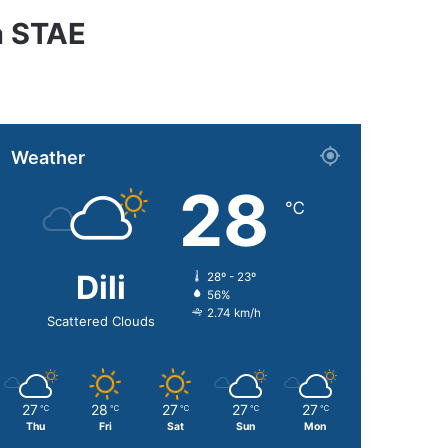
a STAE
Weather
28
℃
Dili
28º - 23º
56%
2.74 km/h
Scattered Clouds
27
28
27
27
27
℃
℃
℃
℃
℃
Thu
Fri
Sat
Sun
Mon