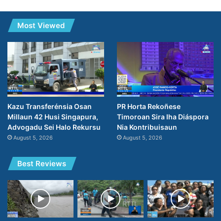
Most Viewed
PR Horta Rekoñese
Kazu Transferénsia Osan
Timoroan Sira Iha Diáspora
Millaun 42 Husi Singapura,
Nia Kontribuisaun
Advogadu Sei Halo Rekursu
August 5, 2026
August 5, 2026
Best Reviews