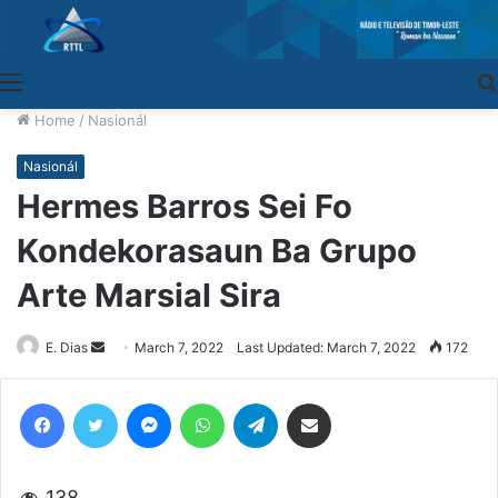
Menu
Home
/
Nasionál
Nasionál
Hermes Barros Sei Fo
Kondekorasaun Ba Grupo
Arte Marsial Sira
E. Dias
Send
March 7, 2022
Last Updated: March 7, 2022
172
an
email
Facebook
Twitter
Messenger
WhatsApp
Telegram
Share via Email
138