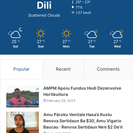
Dili
25º - 23º
77%
1.57 km/h
Scattered Clouds
25
27
27
27
27
℃
℃
℃
℃
℃
Sat
Sun
Mon
Tue
Wed
Popular
Recent
Comments
AMPM Apoiu Fundus Hodi Dezenvolve
Hortikultura
February 28, 2023
Amu Pároku Venilale Hasa’e Kustu
Renova Sertidaun Ba $30, Amu Vigario
Baucau : Renova Sertidaun Ne’e $2 De’it