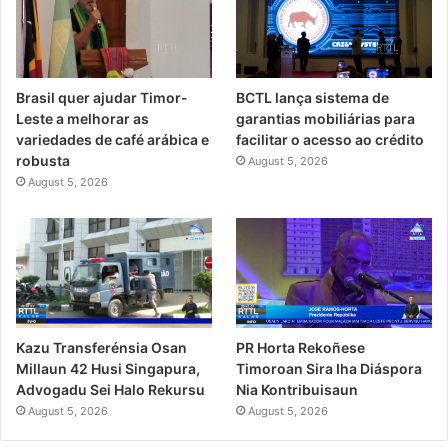
Brasil quer ajudar Timor-
BCTL lança sistema de
Leste a melhorar as
garantias mobiliárias para
variedades de café arábica e
facilitar o acesso ao crédito
robusta
August 5, 2026
August 5, 2026
PR Horta Rekoñese
Kazu Transferénsia Osan
Timoroan Sira Iha Diáspora
Millaun 42 Husi Singapura,
Nia Kontribuisaun
Advogadu Sei Halo Rekursu
August 5, 2026
August 5, 2026