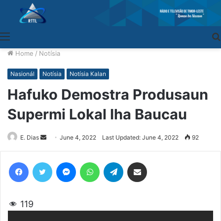
Menu
Home
/
Notísia
Nasionál
Notísia
Notísia Kalan
Hafuko Demostra Produsaun
Supermi Lokal Iha Baucau
E. Dias
Send
June 4, 2022
Last Updated: June 4, 2022
92
an
email
Facebook
Twitter
Messenger
WhatsApp
Telegram
Share via Email
119