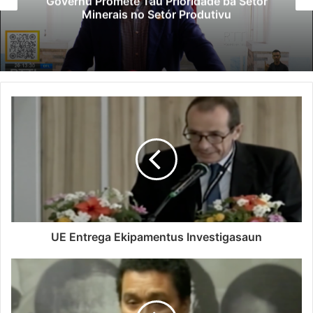
Governu Promete Tau Prioridade ba Setór
Minerais no Setór Produtivu
UE Entrega Ekipamentus Investigasaun