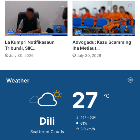
La Kumpri Notifikasaun
Advogadu: Kazu Scamming
Tribunál, SIK…
Iha Metiaut…
July 30, 2026
July 30, 2026
Weather
27
℃
Dili
27º - 23º
61%
3.9 km/h
Scattered Clouds