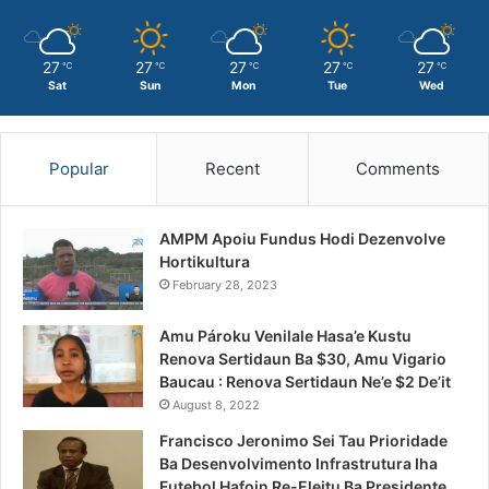
27
27
27
27
27
℃
℃
℃
℃
℃
Sat
Sun
Mon
Tue
Wed
Popular
Recent
Comments
AMPM Apoiu Fundus Hodi Dezenvolve
Hortikultura
February 28, 2023
Amu Pároku Venilale Hasa’e Kustu
Renova Sertidaun Ba $30, Amu Vigario
Baucau : Renova Sertidaun Ne’e $2 De’it
August 8, 2022
Francisco Jeronimo Sei Tau Prioridade
Ba Desenvolvimento Infrastrutura Iha
Futebol Hafoin Re-Eleitu Ba Presidente