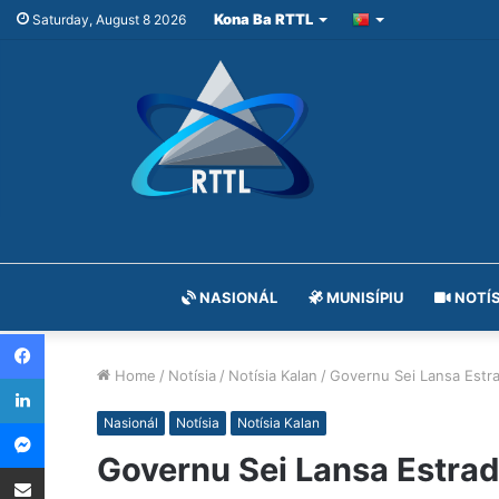
Kona Ba RTTL
Saturday, August 8 2026
NASIONÁL
MUNISÍPIU
NOTÍS
Facebook
Home
/
Notísia
/
Notísia Kalan
/
Governu Sei Lansa Estra
LinkedIn
Messenger
Nasionál
Notísia
Notísia Kalan
Governu Sei Lansa Estrad
Share via Email