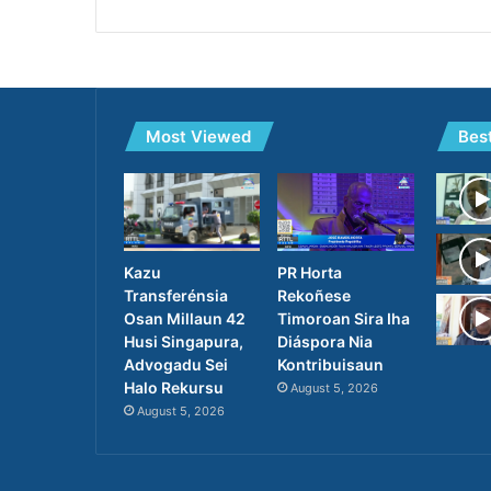
Most Viewed
Bes
PR Horta
Kazu
Rekoñese
Transferénsia
Timoroan Sira Iha
Osan Millaun 42
Diáspora Nia
Husi Singapura,
Kontribuisaun
Advogadu Sei
Halo Rekursu
August 5, 2026
August 5, 2026