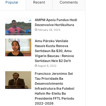
Popular
Recent
Comments
AMPM Apoiu Fundus Hodi
Dezenvolve Hortikultura
February 28, 2023
Amu Pároku Venilale
Hasa’e Kustu Renova
Sertidaun Ba $30, Amu
Vigario Baucau : Renova
Sertidaun Ne’e $2 De’it
August 8, 2022
Francisco Jeronimo Sei
Tau Prioridade Ba
Desenvolvimento
Infrastrutura Iha Futebol
Notísia Kalan
Hafoin Re-Eleitu Ba
Presidente FFTL Periodu
August 4, 2026
2022-2026