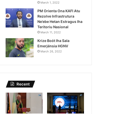
Lei Siberseguransa Ajuda Au
March 1, 2022
PM Orienta Ona KAFI Atu
Kaptura Autór Kriminozu h
Rezolve Infrastrutura
Estranjeiru
Ne’ebe Hetan Estragus Iha
Teritoriu Nasional
March 11, 2022
Krize Boót Iha Sala
Emerjénsia HGNV
March 26, 2022
Recent