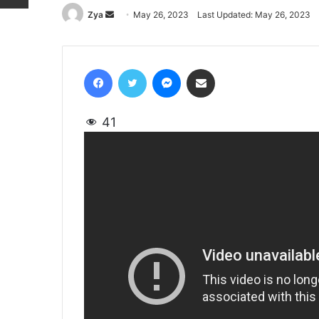
Zya
Send
May 26, 2023
Last Updated: May 26, 2023
an
email
Facebook
Twitter
Messenger
Share via Email
41