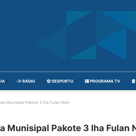
IA
RÁDIU
DESPORTU
PROGRAMA TV
da Munisipal Pakote 3 Iha Fulan Ne’e
a Munisipal Pakote 3 Iha Fulan 