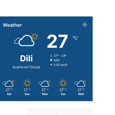
Weather
27
℃
Dili
27º - 23º
56%
3.55 km/h
Scattered Clouds
27
27
27
27
27
℃
℃
℃
℃
℃
Sat
Sun
Mon
Tue
Wed