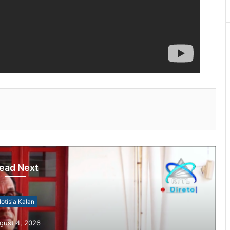
ead Next
otísia Kalan
gust 4, 2026