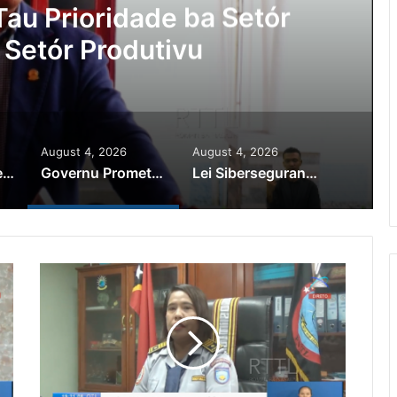
au Prioridade ba Setór
 Setór Produtivu
August 4, 2026
August 4, 2026
PR Horta Rekoñese Timoroan Sira Iha Diáspora Nia Kontribuisaun
Governu Promete Tau Prioridade ba Setór Minerais no Setór Produtivu
Lei Siberseguransa Ajuda Autoridade Polisiál Kaptura Autór Kriminozu ho Paradeiru Iha Estranjeiru