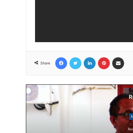
Facebook
Twitter
LinkedIn
Pinterest
Share via Email
Share
R
N
Au