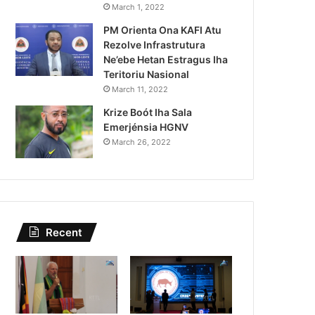
Lei Siberseguransa Ajuda Au
March 1, 2022
PM Orienta Ona KAFI Atu
Kaptura Autór Kriminozu h
Rezolve Infrastrutura
Estranjeiru
Ne’ebe Hetan Estragus Iha
Teritoriu Nasional
March 11, 2022
Krize Boót Iha Sala
Emerjénsia HGNV
March 26, 2022
Recent