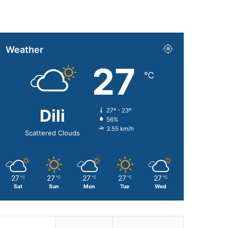
Weather
27
℃
Dili
27º - 23º
56%
3.55 km/h
Scattered Clouds
27
27
27
27
27
℃
℃
℃
℃
℃
Sat
Sun
Mon
Tue
Wed