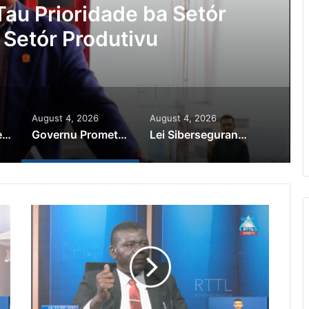
au Prioridade ba Setór
 Setór Produtivu
August 4, 2026
August 4, 2026
PR Horta Rekoñese Timoroan Sira Iha Diáspora Nia Kontribuisaun
Governu Promete Tau Prioridade ba Setór Minerais no Setór Produtivu
Lei Siberseguransa Ajuda Autoridade Polisiál Kaptura Autór Kriminozu ho Paradeiru Iha Estranjeiru