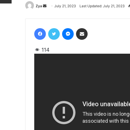
Zya
Send
July 21, 2023
Last Updated: July 21, 2023
an
email
Facebook
Twitter
Messenger
Share via Email
114