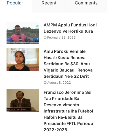
Popular
Recent
Comments
AMPM Apoiu Fundus Hodi
Dezenvolve Hortikultura
February 28, 2023
Amu Pároku Venilale
Hasa’e Kustu Renova
Sertidaun Ba $30, Amu
Vigario Baucau : Renova
Sertidaun Ne’e $2 De’it
August 8, 2022
Francisco Jeronimo Sei
Tau Prioridade Ba
Desenvolvimento
Infrastrutura Iha Futebol
Notísia Kalan
Hafoin Re-Eleitu Ba
Presidente FFTL Periodu
August 4, 2026
2022-2026