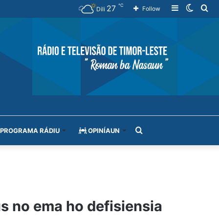
℃
27
Sidebar
Switch
Se
Follow
Dili
skin
for
Search
PROGRAMA RÁDIU
OPINÍAUN
for
s no ema ho defisiensia