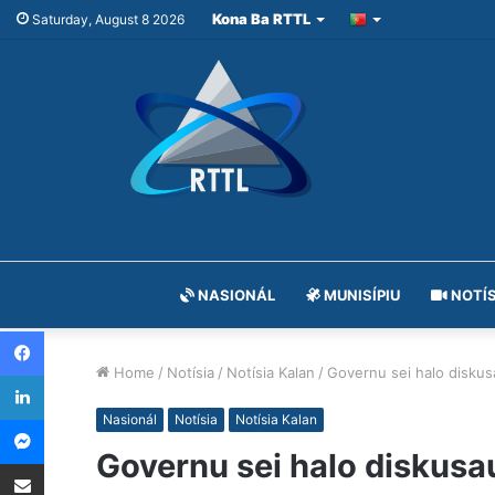
Kona Ba RTTL
Saturday, August 8 2026
NASIONÁL
MUNISÍPIU
NOTÍS
Facebook
Home
/
Notísia
/
Notísia Kalan
/
Governu sei halo diskus
LinkedIn
Messenger
Nasionál
Notísia
Notísia Kalan
Governu sei halo diskusa
Share via Email