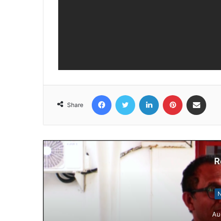
Facebook
Twitter
LinkedIn
Pinterest
Share via Email
Share
R
N
Au