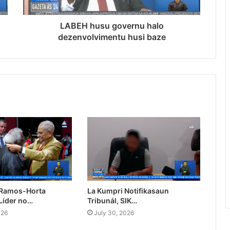
LABEH husu governu halo
dezenvolvimentu husi baze
 Ramos-Horta
La Kumpri Notifikasaun
Líder no…
Tribunál, SIK…
026
July 30, 2026