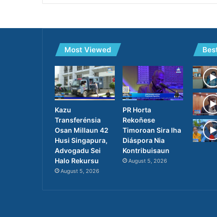
Most Viewed
Bes
PR Horta
Kazu
Rekoñese
Transferénsia
Timoroan Sira Iha
Osan Millaun 42
Diáspora Nia
Husi Singapura,
Kontribuisaun
Advogadu Sei
Halo Rekursu
August 5, 2026
August 5, 2026