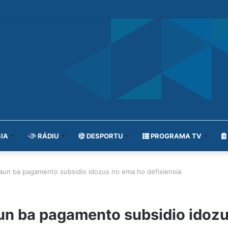
IA
RÁDIU
DESPORTU
PROGRAMA TV
aun ba pagamento subsidio idozus no ema ho defisiensia
un ba pagamento subsidio idozu