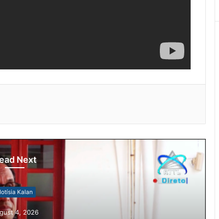
ead Next
otísia Kalan
gust 4, 2026