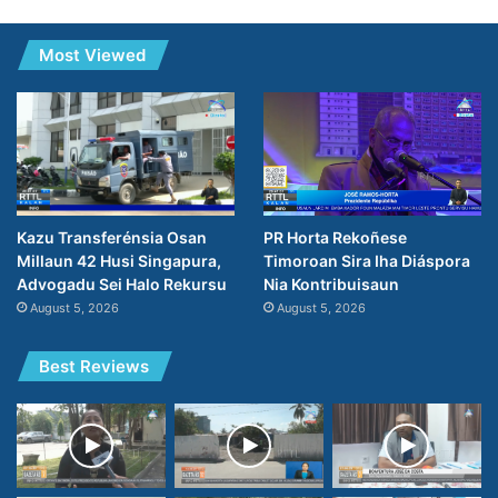
Most Viewed
PR Horta Rekoñese
Kazu Transferénsia Osan
Timoroan Sira Iha Diáspora
Millaun 42 Husi Singapura,
Nia Kontribuisaun
Advogadu Sei Halo Rekursu
August 5, 2026
August 5, 2026
Best Reviews