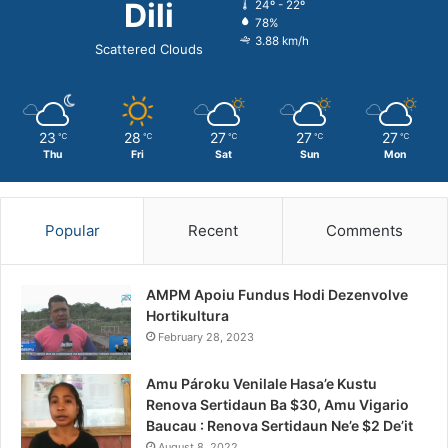
Dili
24º - 22º
78%
3.88 km/h
Scattered Clouds
23
28
27
27
27
℃
℃
℃
℃
℃
Thu
Fri
Sat
Sun
Mon
Popular
Recent
Comments
AMPM Apoiu Fundus Hodi Dezenvolve
Hortikultura
February 28, 2023
Amu Pároku Venilale Hasa’e Kustu
Renova Sertidaun Ba $30, Amu Vigario
Baucau : Renova Sertidaun Ne’e $2 De’it
August 8, 2022