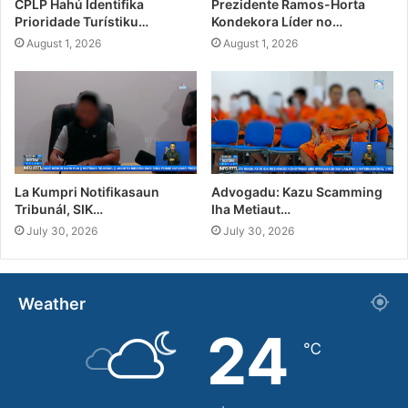
CPLP Hahú Identifika
Prezidente Ramos-Horta
Prioridade Turístiku…
Kondekora Líder no…
August 1, 2026
August 1, 2026
La Kumpri Notifikasaun
Advogadu: Kazu Scamming
Tribunál, SIK…
Iha Metiaut…
July 30, 2026
July 30, 2026
Weather
24
℃