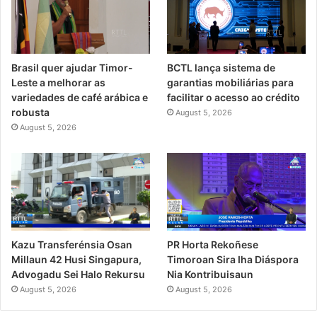
Brasil quer ajudar Timor-
BCTL lança sistema de
Leste a melhorar as
garantias mobiliárias para
variedades de café arábica e
facilitar o acesso ao crédito
robusta
August 5, 2026
August 5, 2026
PR Horta Rekoñese
Kazu Transferénsia Osan
Timoroan Sira Iha Diáspora
Millaun 42 Husi Singapura,
Nia Kontribuisaun
Advogadu Sei Halo Rekursu
August 5, 2026
August 5, 2026