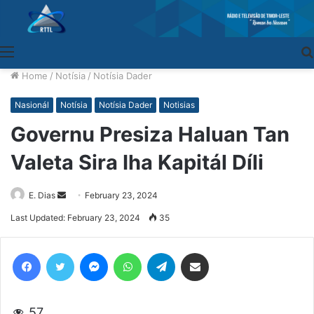
Menu
Home
/
Notísia
/
Notísia Dader
Nasionál
Notísia
Notísia Dader
Notisias
Governu Presiza Haluan Tan
Valeta Sira Iha Kapitál Díli
E. Dias
Send
February 23, 2024
an
Last Updated: February 23, 2024
35
email
Facebook
Twitter
Messenger
WhatsApp
Telegram
Share via Email
57