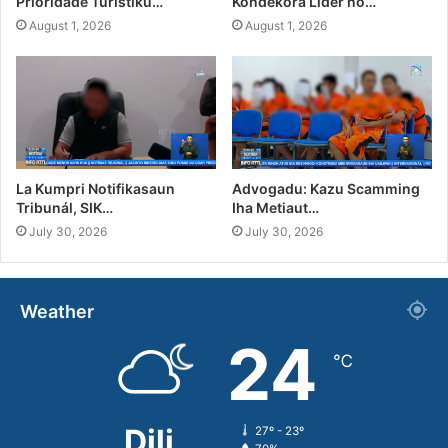
Prioridade Turístiku…
Kondekora Líder no…
August 1, 2026
August 1, 2026
La Kumpri Notifikasaun
Advogadu: Kazu Scamming
Tribunál, SIK…
Iha Metiaut…
July 30, 2026
July 30, 2026
Weather
24
℃
Dili
27º - 23º