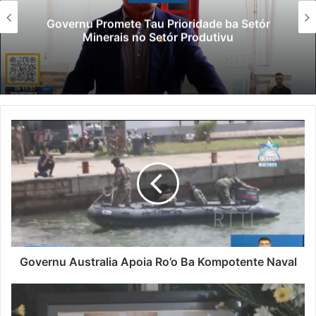
Governu Promete Tau Prioridade ba Setór
Minerais no Setór Produtivu
Governu Australia Apoia Ro’o Ba Kompotente Naval