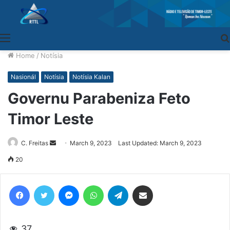
Menu
Home
/
Notísia
Nasionál
Notísia
Notísia Kalan
Governu Parabeniza Feto
Timor Leste
C. Freitas
Send
March 9, 2023
Last Updated: March 9, 2023
an
20
email
Facebook
Twitter
Messenger
WhatsApp
Telegram
Share via Email
37