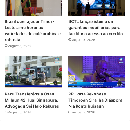
Brasil quer ajudar Timor-
BCTL lança sistema de
Leste a melhorar as
garantias mobiliárias para
variedades de café arábica e
facilitar o acesso ao crédito
robusta
August 5, 2026
August 5, 2026
PR Horta Rekoñese
Kazu Transferénsia Osan
Timoroan Sira Iha Diáspora
Millaun 42 Husi Singapura,
Nia Kontribuisaun
Advogadu Sei Halo Rekursu
August 5, 2026
August 5, 2026