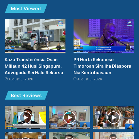
Most Viewed
PR Horta Rekoñese
Kazu Transferénsia Osan
Timoroan Sira Iha Diáspora
Millaun 42 Husi Singapura,
Nia Kontribuisaun
Advogadu Sei Halo Rekursu
August 5, 2026
August 5, 2026
Best Reviews