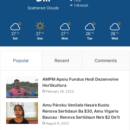
70%
1.16 km/h
Scattered Clouds
27
27
27
28
28
℃
℃
℃
℃
℃
Sat
Sun
Mon
Tue
Wed
Popular
Recent
Comments
AMPM Apoiu Fundus Hodi Dezenvolve
Hortikultura
February 28, 2023
Amu Pároku Venilale Hasa’e Kustu
Renova Sertidaun Ba $30, Amu Vigario
Baucau : Renova Sertidaun Ne’e $2 De’it
August 8, 2022