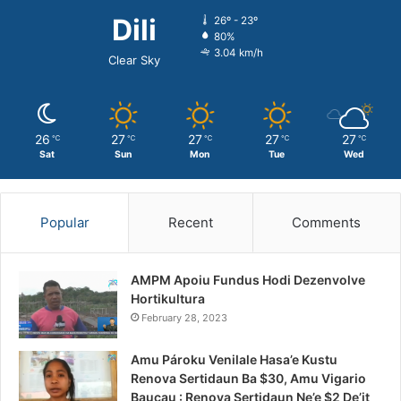
Dili
26º - 23º
80%
3.04 km/h
Clear Sky
26
27
27
27
27
℃
℃
℃
℃
℃
Sat
Sun
Mon
Tue
Wed
Popular
Recent
Comments
AMPM Apoiu Fundus Hodi Dezenvolve
Hortikultura
February 28, 2023
Amu Pároku Venilale Hasa’e Kustu
Renova Sertidaun Ba $30, Amu Vigario
Baucau : Renova Sertidaun Ne’e $2 De’it