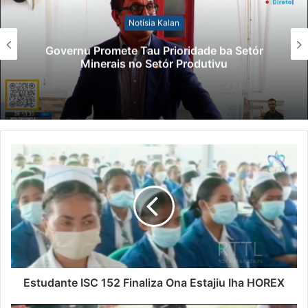
Notísia Kalan
Governu Promete Tau Prioridade ba Setór
Minerais no Setór Produtivu
Estudante ISC 152 Finaliza Ona Estajiu Iha HOREX