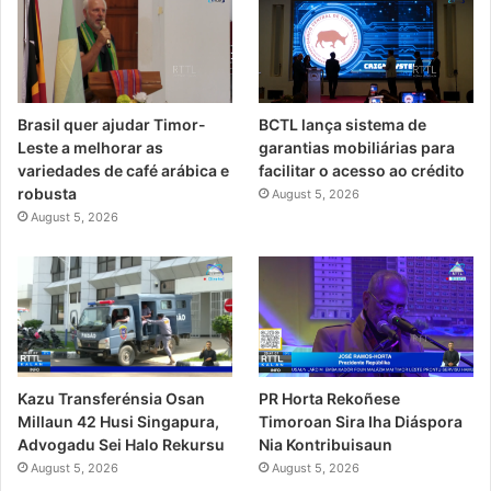
Brasil quer ajudar Timor-
BCTL lança sistema de
Leste a melhorar as
garantias mobiliárias para
variedades de café arábica e
facilitar o acesso ao crédito
robusta
August 5, 2026
August 5, 2026
PR Horta Rekoñese
Kazu Transferénsia Osan
Timoroan Sira Iha Diáspora
Millaun 42 Husi Singapura,
Nia Kontribuisaun
Advogadu Sei Halo Rekursu
August 5, 2026
August 5, 2026