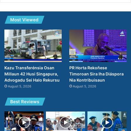
Most Viewed
PR Horta Rekoñese
Kazu Transferénsia Osan
Timoroan Sira Iha Diáspora
Millaun 42 Husi Singapura,
Nia Kontribuisaun
Advogadu Sei Halo Rekursu
August 5, 2026
August 5, 2026
Best Reviews