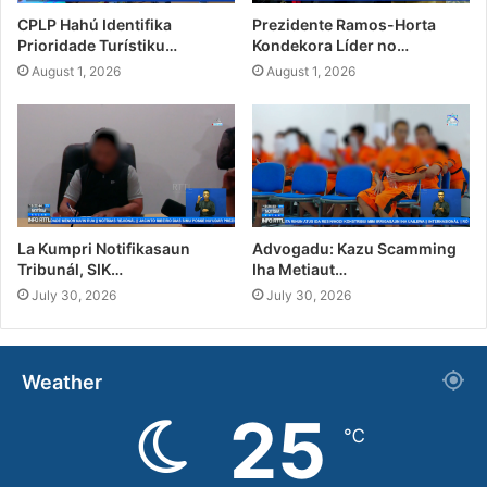
CPLP Hahú Identifika
Prezidente Ramos-Horta
Prioridade Turístiku…
Kondekora Líder no…
August 1, 2026
August 1, 2026
La Kumpri Notifikasaun
Advogadu: Kazu Scamming
Tribunál, SIK…
Iha Metiaut…
July 30, 2026
July 30, 2026
Weather
25
℃