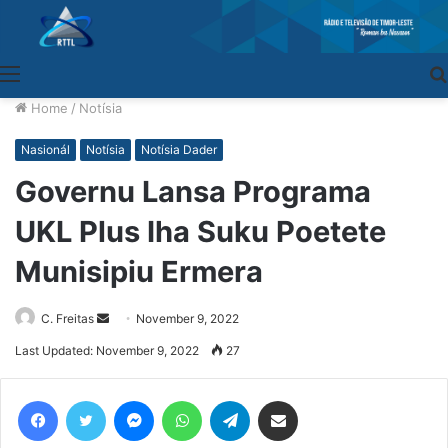
Menu
Home
/
Notísia
Nasionál
Notísia
Notísia Dader
Governu Lansa Programa
UKL Plus Iha Suku Poetete
Munisipiu Ermera
C. Freitas
Send
November 9, 2022
an
Last Updated: November 9, 2022
27
email
Facebook
Twitter
Messenger
WhatsApp
Telegram
Share via Email