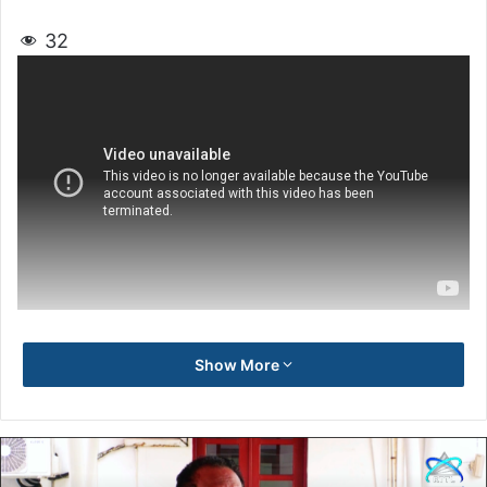
32
Show More