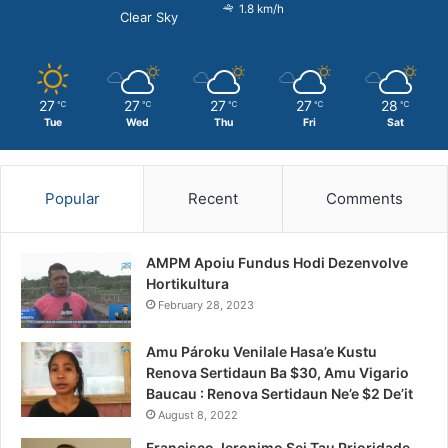
1.8 km/h
Clear Sky
27
27
27
27
28
℃
℃
℃
℃
℃
Tue
Wed
Thu
Fri
Sat
Popular
Recent
Comments
AMPM Apoiu Fundus Hodi Dezenvolve
Hortikultura
February 28, 2023
Amu Pároku Venilale Hasa’e Kustu
Renova Sertidaun Ba $30, Amu Vigario
Baucau : Renova Sertidaun Ne’e $2 De’it
August 8, 2022
Francisco Jeronimo Sei Tau Prioridade