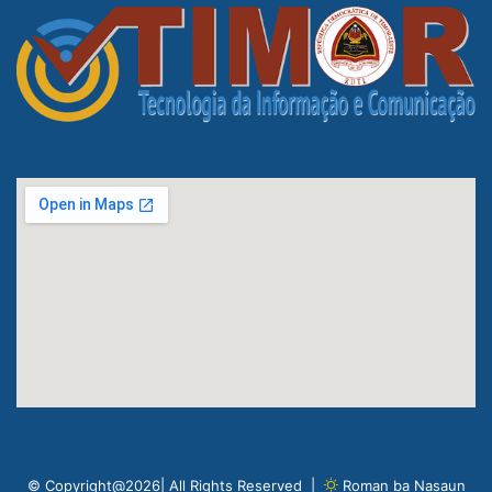
© Copyright@2026| All Rights Reserved |
Roman ba Nasaun