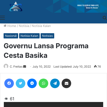
Menu
Home
/
Notísia
/
Notísia Kalan
Nasionál
Notísia Kalan
Notisias
Governu Lansa Programa
Cesta Basika
C. Freitas
Send
July 10, 2022
Last Updated: July 10, 2022
76
an
email
Facebook
Twitter
Messenger
WhatsApp
Telegram
Share via Email
61