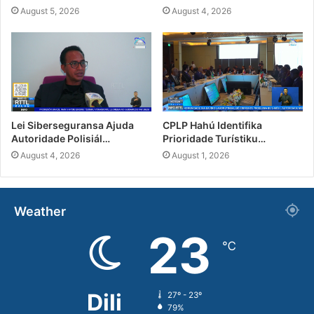
August 5, 2026
August 4, 2026
Lei Siberseguransa Ajuda
CPLP Hahú Identifika
Autoridade Polisiál…
Prioridade Turístiku…
August 4, 2026
August 1, 2026
Weather
23
℃
Dili
27º - 23º
79%