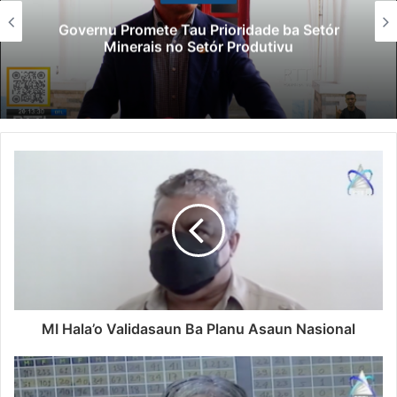
Governu Promete Tau Prioridade ba Setór
Minerais no Setór Produtivu
MI Hala’o Validasaun Ba Planu Asaun Nasional