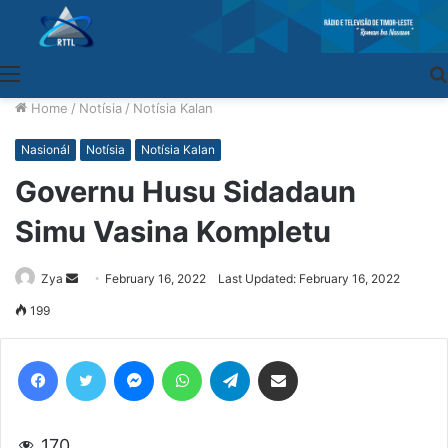
Menu
Home
/
Notísia
/
Notísia Kalan
Nasionál
Notísia
Notísia Kalan
Governu Husu Sidadaun
Simu Vasina Kompletu
Zya
Send
February 16, 2022
Last Updated: February 16, 2022
an
199
email
Facebook
Twitter
Messenger
WhatsApp
Telegram
Share via Email
170