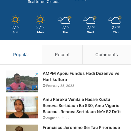
Scattered Clouds
27
27
27
27
27
℃
℃
℃
℃
℃
Sun
Mon
Tue
Wed
Thu
Popular
Recent
Comments
AMPM Apoiu Fundus Hodi Dezenvolve
Hortikultura
February 28, 2023
Amu Pároku Venilale Hasa’e Kustu
Renova Sertidaun Ba $30, Amu Vigario
Baucau : Renova Sertidaun Ne’e $2 De’it
August 8, 2022
Francisco Jeronimo Sei Tau Prioridade