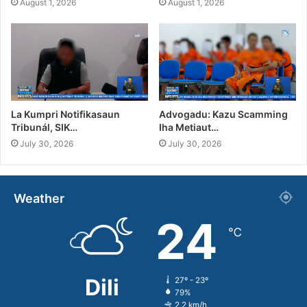
August 1, 2026
August 1, 2026
La Kumpri Notifikasaun
Advogadu: Kazu Scamming
Tribunál, SIK…
Iha Metiaut…
July 30, 2026
July 30, 2026
Weather
24
℃
Dili
27º - 23º
79%
2.2 km/h