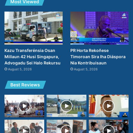
Most Viewed
PR Horta Rekoñese
Kazu Transferénsia Osan
Timoroan Sira Iha Diáspora
Millaun 42 Husi Singapura,
Nia Kontribuisaun
Advogadu Sei Halo Rekursu
August 5, 2026
August 5, 2026
Best Reviews