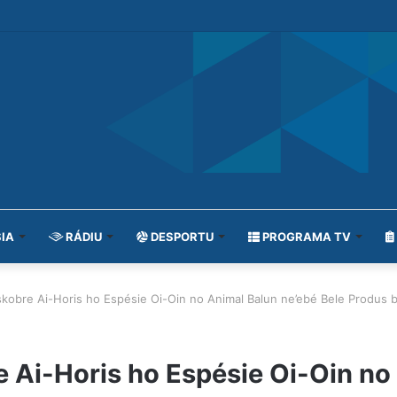
IA
RÁDIU
DESPORTU
PROGRAMA TV
obre Ai-Horis ho Espésie Oi-Oin no Animal Balun ne’ebé Bele Produs 
Ai-Horis ho Espésie Oi-Oin no 