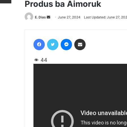
Produs ba Aimoruk
E. Dias
Send
June 27, 2024
Last Updated: June 27, 20
an
email
Facebook
Twitter
Messenger
Share via Email
44