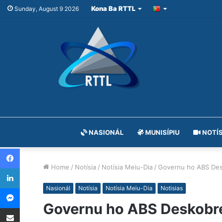
Kona Ba RTTL
Sunday, August 9 2026
NASIONÁL
MUNISÍPIU
NOTÍS
Facebook
Home
/
Notísia
/
Notísia Meiu-Dia
/
Governu ho ABS Desk
LinkedIn
Messenger
Nasionál
Notísia
Notísia Meiu-Dia
Notisias
Governu ho ABS Deskobre 
Share via Email