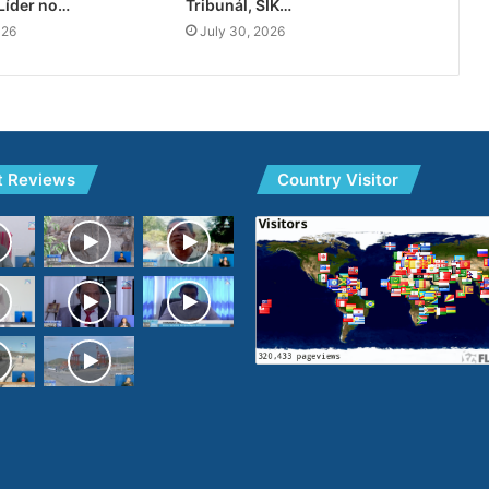
Líder no…
Tribunál, SIK…
026
July 30, 2026
t Reviews
Country Visitor