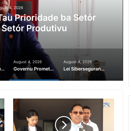
gust 4, 2026
au Prioridade ba Setór
 Setór Produtivu
August 4, 2026
August 4, 2026
PR Horta Rekoñese Timoroan Sira Iha Diáspora Nia Kontribuisaun
Governu Promete Tau Prioridade ba Setór Minerais no Setór Produtivu
Lei Siberseguransa Ajuda Autoridade Polisiál Kaptura Autór Kriminozu ho Paradeiru Iha Estranjeiru