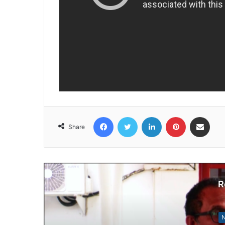
Facebook
Twitter
LinkedIn
Pinterest
Share via Email
Share
R
N