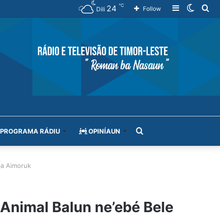
℃
24
Sidebar
Switch
Se
Follow
Dili
skin
for
Search
PROGRAMA RÁDIU
OPINÍAUN
for
ba Aimoruk
Animal Balun ne’ebé Bele