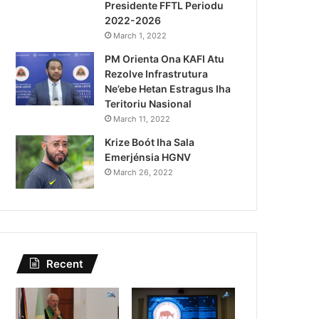
Presidente FFTL Periodu
August 4, 2026
2022-2026
Lei Siberseguransa Ajuda Au
March 1, 2022
PM Orienta Ona KAFI Atu
Kaptura Autór Kriminozu h
Rezolve Infrastrutura
Estranjeiru
Ne’ebe Hetan Estragus Iha
Teritoriu Nasional
March 11, 2022
Krize Boót Iha Sala
Emerjénsia HGNV
March 26, 2022
Recent