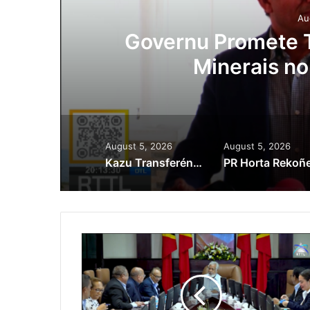
Au
ora
Governu Promete T
Minerais no
August 5, 2026
August 5, 2026
Kazu Transferénsia Osan Millaun 42 Husi Singapura, Advogadu Sei Halo Rekursu