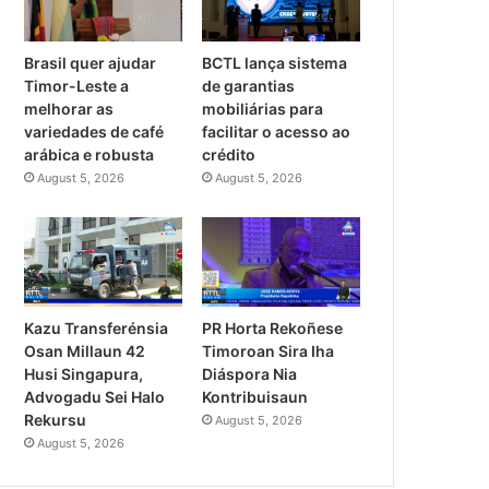
Brasil quer ajudar
BCTL lança sistema
Timor-Leste a
de garantias
melhorar as
mobiliárias para
variedades de café
facilitar o acesso ao
arábica e robusta
crédito
August 5, 2026
August 5, 2026
PR Horta Rekoñese
Kazu Transferénsia
Timoroan Sira Iha
Osan Millaun 42
Diáspora Nia
Husi Singapura,
Kontribuisaun
Advogadu Sei Halo
Rekursu
August 5, 2026
August 5, 2026