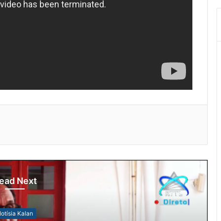
ead Next
otísia Kalan