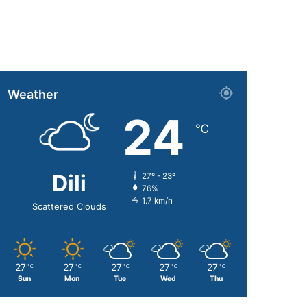
Weather
24
℃
Dili
27º - 23º
76%
1.7 km/h
Scattered Clouds
27
27
27
27
27
℃
℃
℃
℃
℃
Sun
Mon
Tue
Wed
Thu