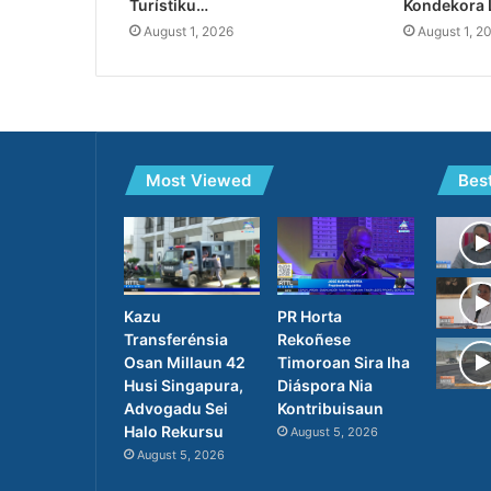
Turístiku…
Kondekora 
August 1, 2026
August 1, 2
Most Viewed
Bes
PR Horta
Kazu
Rekoñese
Transferénsia
Timoroan Sira Iha
Osan Millaun 42
Diáspora Nia
Husi Singapura,
Kontribuisaun
Advogadu Sei
Halo Rekursu
August 5, 2026
August 5, 2026