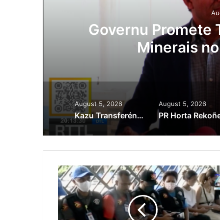
Au
ora
Governu Promete T
Minerais no
August 5, 2026
August 5, 2026
Kazu Transferénsia Osan Millaun 42 Husi Singapura, Advogadu Sei Halo Rekursu