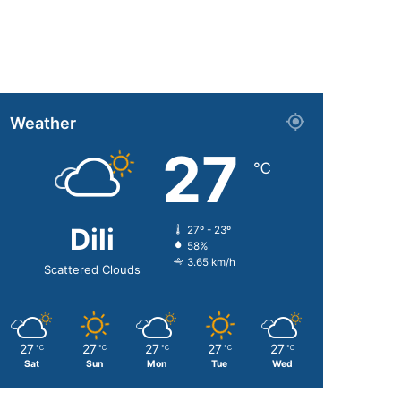
Weather
27
℃
Dili
27º - 23º
58%
3.65 km/h
Scattered Clouds
27
27
27
27
27
℃
℃
℃
℃
℃
Sat
Sun
Mon
Tue
Wed