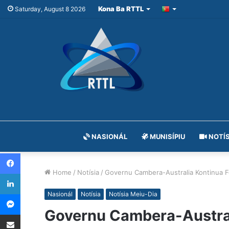
Kona Ba RTTL
Saturday, August 8 2026
NASIONÁL
MUNISÍPIU
NOTÍS
Facebook
Home
/
Notísia
/
Governu Cambera-Australia Kontinua 
LinkedIn
Messenger
Nasionál
Notísia
Notísia Meiu-Dia
Governu Cambera-Austral
Share via Email