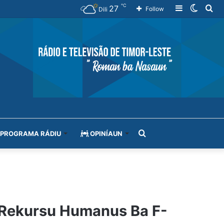
℃
27
Sidebar
Switch
Se
Follow
Dili
skin
for
Search
PROGRAMA RÁDIU
OPINÍAUN
for
 Rekursu Humanus Ba F-