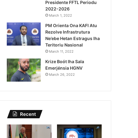
Presidente FFTL Periodu
August 4, 2026
2022-2026
Lei Siberseguransa Ajuda Au
March 1, 2022
PM Orienta Ona KAFI Atu
Kaptura Autór Kriminozu h
Rezolve Infrastrutura
Estranjeiru
Ne’ebe Hetan Estragus Iha
Teritoriu Nasional
March 11, 2022
Krize Boót Iha Sala
Emerjénsia HGNV
March 26, 2022
Recent