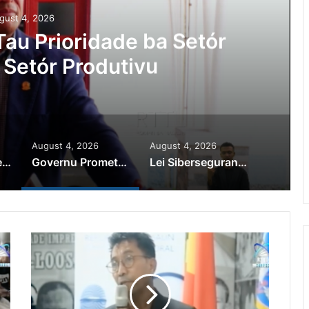
gust 4, 2026
au Prioridade ba Setór
 Setór Produtivu
August 4, 2026
August 4, 2026
PR Horta Rekoñese Timoroan Sira Iha Diáspora Nia Kontribuisaun
Governu Promete Tau Prioridade ba Setór Minerais no Setór Produtivu
Lei Siberseguransa Ajuda Autoridade Polisiál Kaptura Autór Kriminozu ho Paradeiru Iha Estranjeiru