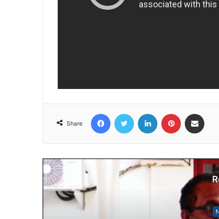
Facebook
Twitter
LinkedIn
Pinterest
Share via Email
Share
R
N