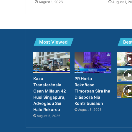
August 1, 2026
August 1, 2
Most Viewed
Bes
PR Horta
Kazu
Rekoñese
Transferénsia
Timoroan Sira Iha
Osan Millaun 42
Diáspora Nia
Husi Singapura,
Kontribuisaun
Advogadu Sei
Halo Rekursu
August 5, 2026
August 5, 2026