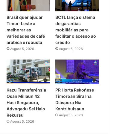
Brasil quer ajudar
BCTL lança sistema
Timor-Leste a
de garantias
melhorar as
mobiliárias para
variedades de café
facilitar o acesso ao
arábica e robusta
crédito
August 5, 2026
August 5, 2026
PR Horta Rekoñese
Kazu Transferénsia
Timoroan Sira Iha
Osan Millaun 42
Diáspora Nia
Husi Singapura,
Kontribuisaun
Advogadu Sei Halo
Rekursu
August 5, 2026
August 5, 2026