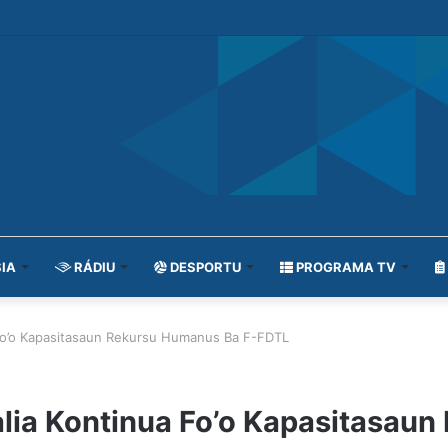
IA
RÁDIU
DESPORTU
PROGRAMA TV
Fo’o Kapasitasaun Rekursu Humanus Ba F-FDTL
ia Kontinua Fo’o Kapasitasaun