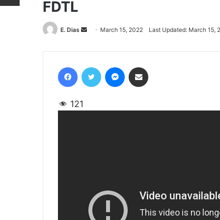
FDTL
E. Dias
Send
March 15, 2022
Last Updated: March 15, 
an
email
Facebook
Twitter
Messenger
Share via Email
121