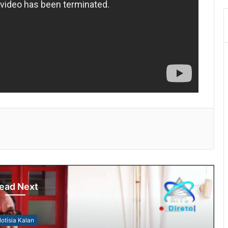
ead Next
otísia Kalan