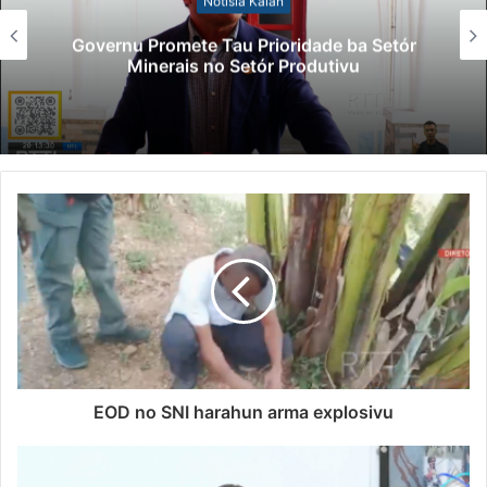
Notísia Kalan
Governu Promete Tau Prioridade ba Setór
Minerais no Setór Produtivu
EOD no SNI harahun arma explosivu