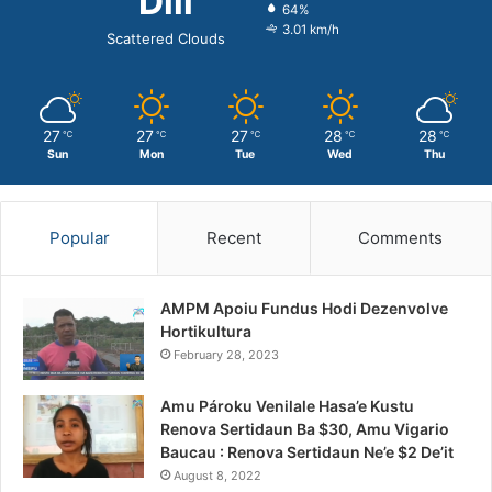
Dili
64%
3.01 km/h
Scattered Clouds
27
27
27
28
28
℃
℃
℃
℃
℃
Sun
Mon
Tue
Wed
Thu
Popular
Recent
Comments
AMPM Apoiu Fundus Hodi Dezenvolve
Hortikultura
February 28, 2023
Amu Pároku Venilale Hasa’e Kustu
Renova Sertidaun Ba $30, Amu Vigario
Baucau : Renova Sertidaun Ne’e $2 De’it
August 8, 2022