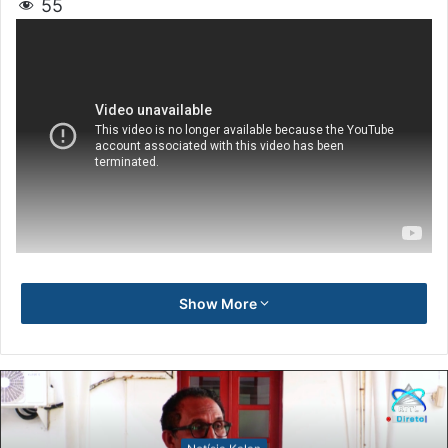
55
Show More