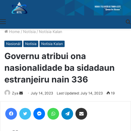
Menu
Home
/
Notísia
/
Notísia Kalan
Nasionál
Notísia
Notísia Kalan
Governu atribui ona
nasionalidade ba sidadaun
estranjeiru nain 336
Zya
Send
July 14, 2023
Last Updated: July 14, 2023
19
an
email
Facebook
Twitter
Messenger
WhatsApp
Telegram
Share via Email