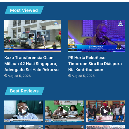
Most Viewed
PR Horta Rekoñese
Kazu Transferénsia Osan
Timoroan Sira Iha Diáspora
Millaun 42 Husi Singapura,
Nia Kontribuisaun
Advogadu Sei Halo Rekursu
August 5, 2026
August 5, 2026
Best Reviews