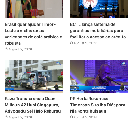
Brasil quer ajudar Timor-
BCTL lança sistema de
Leste a melhorar as
garantias mobiliárias para
variedades de café arábica e
facilitar o acesso ao crédito
robusta
August 5, 2026
August 5, 2026
PR Horta Rekoñese
Kazu Transferénsia Osan
Timoroan Sira Iha Diáspora
Millaun 42 Husi Singapura,
Nia Kontribuisaun
Advogadu Sei Halo Rekursu
August 5, 2026
August 5, 2026