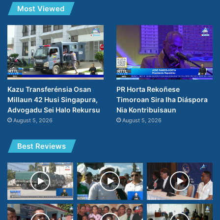
Most Viewed
PR Horta Rekoñese
Kazu Transferénsia Osan
Timoroan Sira Iha Diáspora
Millaun 42 Husi Singapura,
Nia Kontribuisaun
Advogadu Sei Halo Rekursu
August 5, 2026
August 5, 2026
Best Reviews