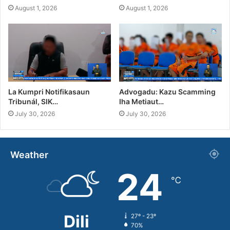
August 1, 2026
August 1, 2026
La Kumpri Notifikasaun
Advogadu: Kazu Scamming
Tribunál, SIK…
Iha Metiaut…
July 30, 2026
July 30, 2026
Weather
24
℃
Dili
27º - 23º
70%