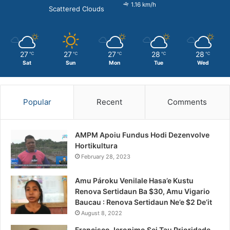
1.16 km/h
Scattered Clouds
27
27
27
28
28
℃
℃
℃
℃
℃
Sat
Sun
Mon
Tue
Wed
Popular
Recent
Comments
AMPM Apoiu Fundus Hodi Dezenvolve
Hortikultura
February 28, 2023
Amu Pároku Venilale Hasa’e Kustu
Renova Sertidaun Ba $30, Amu Vigario
Baucau : Renova Sertidaun Ne’e $2 De’it
August 8, 2022
Francisco Jeronimo Sei Tau Prioridade