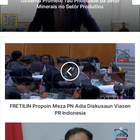
Governu Promete Tau Prioridade ba Setór
Minerais no Setór Produtivu
FRETILIN Propoin Meza PN Adia Diskusaun Viazen
PR Indonesia