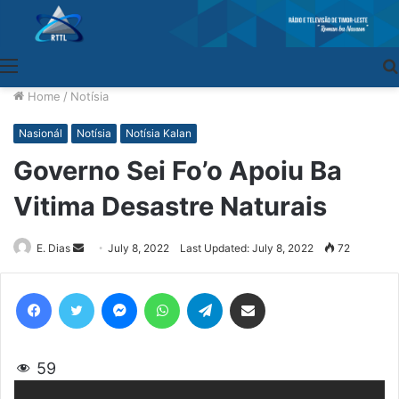
Menu
Home
/
Notísia
Nasionál
Notísia
Notísia Kalan
Governo Sei Fo’o Apoiu Ba
Vitima Desastre Naturais
E. Dias
Send
July 8, 2022
Last Updated: July 8, 2022
72
an
email
Facebook
Twitter
Messenger
WhatsApp
Telegram
Share via Email
59