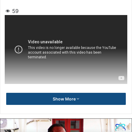
59
Show More