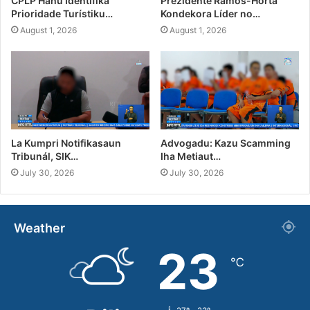
CPLP Hahú Identifika
Prezidente Ramos-Horta
Prioridade Turístiku…
Kondekora Líder no…
August 1, 2026
August 1, 2026
La Kumpri Notifikasaun
Advogadu: Kazu Scamming
Tribunál, SIK…
Iha Metiaut…
July 30, 2026
July 30, 2026
Weather
23
℃