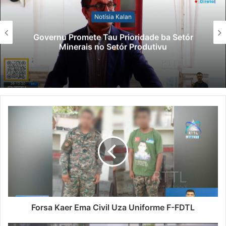
Notísia Kalan
Governu Promete Tau Prioridade ba Setór
Minerais no Setór Produtivu
Forsa Kaer Ema Civil Uza Uniforme F-FDTL