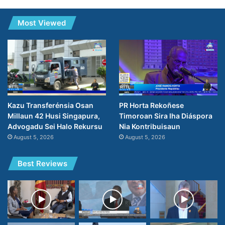
Most Viewed
PR Horta Rekoñese
Kazu Transferénsia Osan
Timoroan Sira Iha Diáspora
Millaun 42 Husi Singapura,
Nia Kontribuisaun
Advogadu Sei Halo Rekursu
August 5, 2026
August 5, 2026
Best Reviews