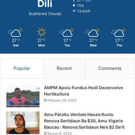
Dili
27º - 23º
75%
1.9 km/h
Scattered Clouds
27
27
27
27
27
℃
℃
℃
℃
℃
Sun
Mon
Tue
Wed
Thu
Popular
Recent
Comments
AMPM Apoiu Fundus Hodi Dezenvolve
Hortikultura
February 28, 2023
Amu Pároku Venilale Hasa’e Kustu
Renova Sertidaun Ba $30, Amu Vigario
Baucau : Renova Sertidaun Ne’e $2 De’it
August 8, 2022