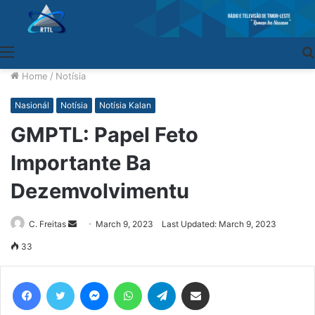
Menu
Home
/
Notísia
Nasionál
Notísia
Notísia Kalan
GMPTL: Papel Feto
Importante Ba
Dezemvolvimentu
C. Freitas
Send
March 9, 2023
Last Updated: March 9, 2023
an
33
email
Facebook
Twitter
Messenger
WhatsApp
Telegram
Share via Email