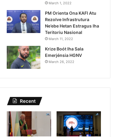
lisiál
Kazu Transfe
March 1, 2022
PM Orienta Ona KAFI Atu
u Iha
Singapura, 
Rezolve Infrastrutura
Ne’ebe Hetan Estragus Iha
Teritoriu Nasional
March 11, 2022
Krize Boót Iha Sala
Emerjénsia HGNV
March 26, 2022
Recent