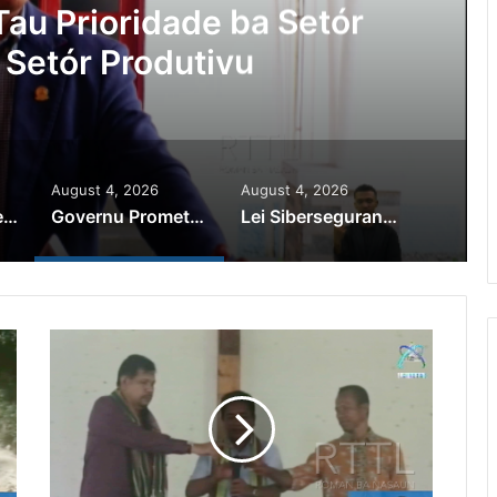
erseguransa Ajuda Autoridade Po
ra Autór Kriminozu ho Paradeir
Estranjeiru
August 4, 2026
August 4, 2026
PR Horta Rekoñese Timoroan Sira Iha Diáspora Nia Kontribuisaun
Governu Promete Tau Prioridade ba Setór Minerais no Setór Produtivu
Lei Siberseguransa Ajuda Autoridade Polisiál Kaptura Autór Kriminozu ho Paradeiru Iha Estranjeiru