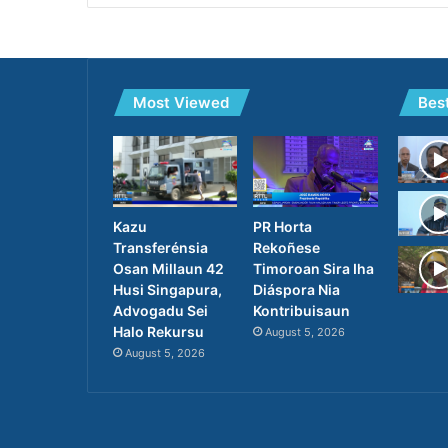
Most Viewed
Bes
PR Horta
Kazu
Rekoñese
Transferénsia
Timoroan Sira Iha
Osan Millaun 42
Diáspora Nia
Husi Singapura,
Kontribuisaun
Advogadu Sei
Halo Rekursu
August 5, 2026
August 5, 2026