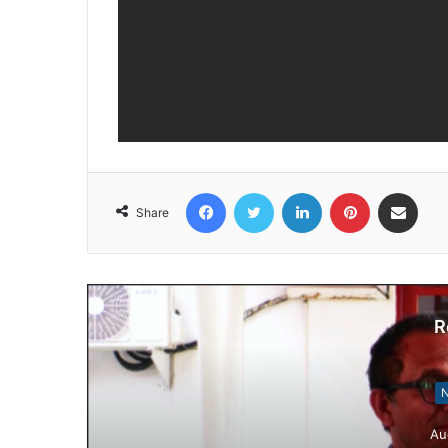
Facebook
Twitter
LinkedIn
Pinterest
Share via Email
Share
R