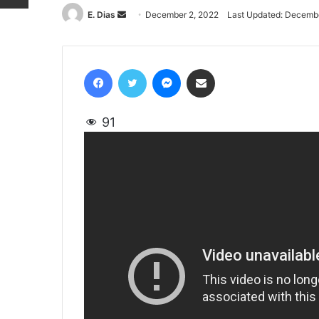
E. Dias
Send
December 2, 2022
Last Updated: Decembe
an
email
Facebook
Twitter
Messenger
Share via Email
91