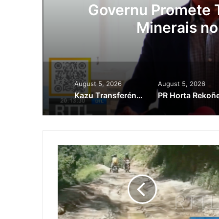
ade ba Setór
Lei Sib
dutivu
Kaptu
August 5, 2026
August 5, 2026
Kazu Transferénsia Osan Millaun 42 Husi Singapura, Advogadu Sei Halo Rekursu