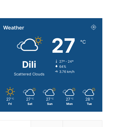
Weather
27
℃
Dili
27º - 24º
64%
3.76 km/h
Scattered Clouds
27
27
27
27
28
℃
℃
℃
℃
℃
Fri
Sat
Sun
Mon
Tue