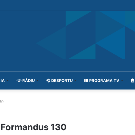
IA
RÁDIU
DESPORTU
PROGRAMA TV
30
 Formandus 130