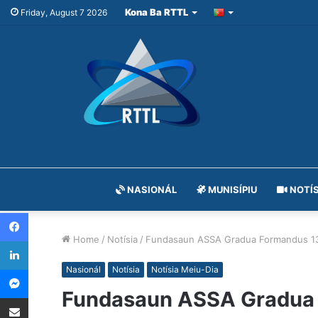
Kona Ba RTTL
Friday, August 7 2026
NASIONÁL
MUNISÍPIU
NOTÍS
Facebook
Home
/
Notísia
/
Fundasaun ASSA Gradua Formandus 1
LinkedIn
Messenger
Nasionál
Notísia
Notísia Meiu-Dia
Fundasaun ASSA Gradua
Share via Email