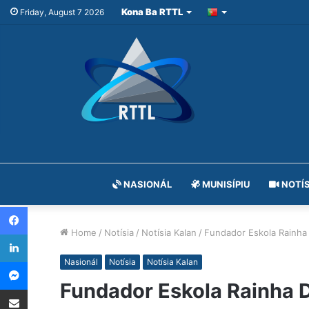
Kona Ba RTTL
Friday, August 7 2026
NASIONÁL
MUNISÍPIU
NOTÍS
Facebook
Home
/
Notísia
/
Notísia Kalan
/
Fundador Eskola Rainha 
LinkedIn
Messenger
Nasionál
Notísia
Notísia Kalan
Fundador Eskola Rainha D
Share via Email