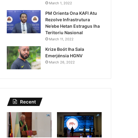
Lei Siberseguransa Ajuda Au
March 1, 2022
PM Orienta Ona KAFI Atu
Kaptura Autór Kriminozu h
Rezolve Infrastrutura
Estranjeiru
Ne’ebe Hetan Estragus Iha
Teritoriu Nasional
March 11, 2022
Krize Boót Iha Sala
Emerjénsia HGNV
March 26, 2022
Recent