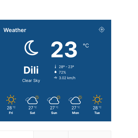
Weather
23
℃
Dili
28º - 23º
72%
3.02 km/h
Clear Sky
28
27
27
27
28
℃
℃
℃
℃
℃
Fri
Sat
Sun
Mon
Tue