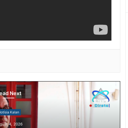
ead Next
otísia Kalan
gust 4, 2026