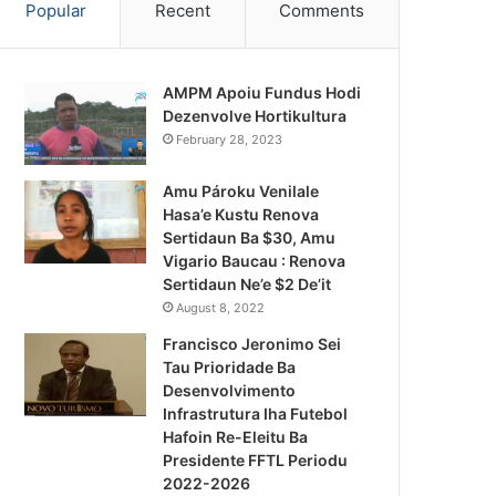
Popular
Recent
Comments
AMPM Apoiu Fundus Hodi
Dezenvolve Hortikultura
February 28, 2023
Amu Pároku Venilale
Hasa’e Kustu Renova
Sertidaun Ba $30, Amu
Vigario Baucau : Renova
Sertidaun Ne’e $2 De’it
August 8, 2022
Francisco Jeronimo Sei
Tau Prioridade Ba
Desenvolvimento
Infrastrutura Iha Futebol
Notísia Kalan
Hafoin Re-Eleitu Ba
Presidente FFTL Periodu
August 4, 2026
2022-2026