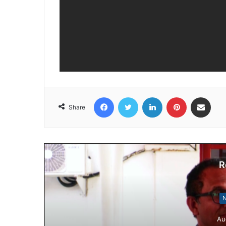
Facebook
Twitter
LinkedIn
Pinterest
Share via Email
Share
R
N
Au