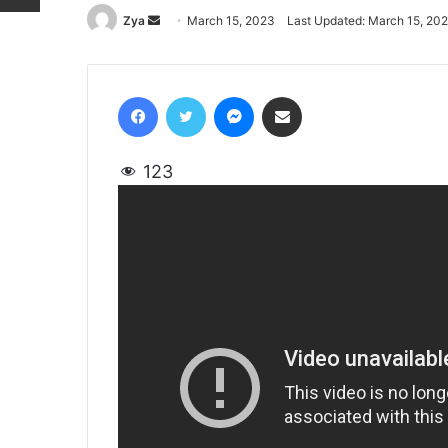
Zya
Send
March 15, 2023
Last Updated: March 15, 20
an
email
Facebook
Twitter
Messenger
Share via Email
123