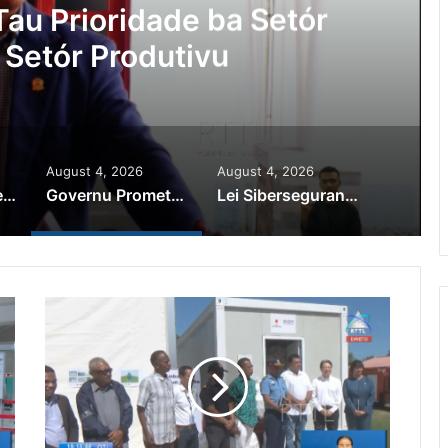
au Prioridade ba Setór
 Setór Produtivu
August 4, 2026
August 4, 2026
PR Horta Rekoñese Timoroan Sira Iha Diáspora Nia Kontribuisaun
Governu Promete Tau Prioridade ba Setór Minerais no Setór Produtivu
Lei Siberseguransa Ajuda Autoridade Polisiál Kaptura Autór Kriminozu ho Paradeiru Iha Estranjeiru