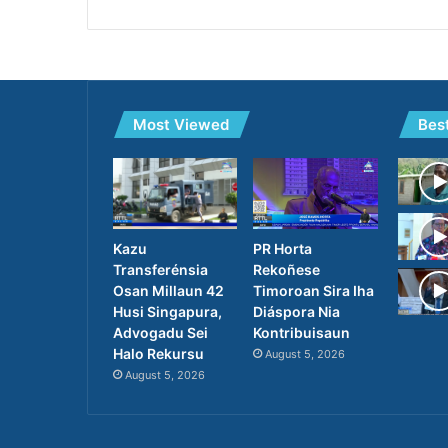
Most Viewed
Bes
PR Horta
Kazu
Rekoñese
Transferénsia
Timoroan Sira Iha
Osan Millaun 42
Diáspora Nia
Husi Singapura,
Kontribuisaun
Advogadu Sei
Halo Rekursu
August 5, 2026
August 5, 2026