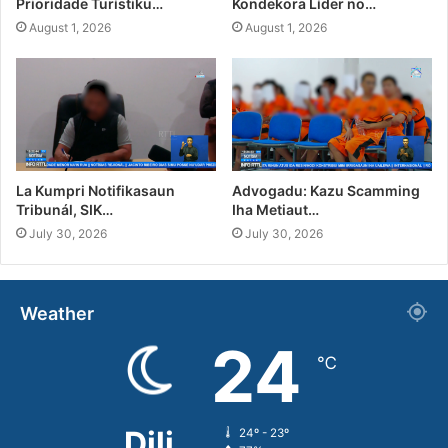
Prioridade Turístiku…
Kondekora Líder no…
August 1, 2026
August 1, 2026
La Kumpri Notifikasaun
Advogadu: Kazu Scamming
Tribunál, SIK…
Iha Metiaut…
July 30, 2026
July 30, 2026
Weather
24
℃
Dili
24º - 23º