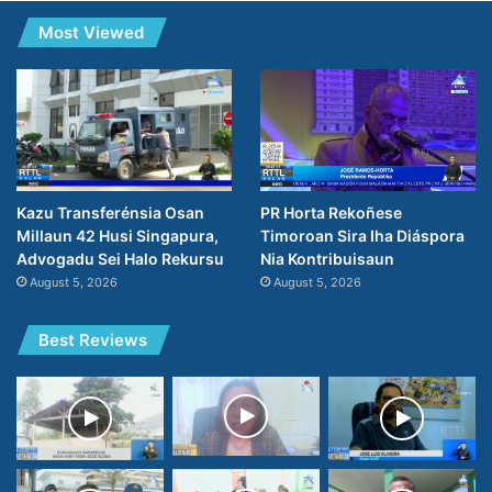
Most Viewed
PR Horta Rekoñese
Kazu Transferénsia Osan
Timoroan Sira Iha Diáspora
Millaun 42 Husi Singapura,
Nia Kontribuisaun
Advogadu Sei Halo Rekursu
August 5, 2026
August 5, 2026
Best Reviews