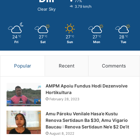
77%
3.79 km/h
Clear Sky
24
27
27
27
28
℃
℃
℃
℃
℃
Fri
Sat
Sun
Mon
Tue
Popular
Recent
Comments
AMPM Apoiu Fundus Hodi Dezenvolve
Hortikultura
February 28, 2023
Amu Pároku Venilale Hasa’e Kustu
Renova Sertidaun Ba $30, Amu Vigario
Baucau : Renova Sertidaun Ne’e $2 De’it
August 8, 2022