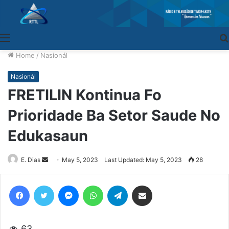
Menu
Home
/
Nasionál
Nasionál
FRETILIN Kontinua Fo
Prioridade Ba Setor Saude No
Edukasaun
E. Dias
Send
May 5, 2023
Last Updated: May 5, 2023
28
an
email
Facebook
Twitter
Messenger
WhatsApp
Telegram
Share via Email
63