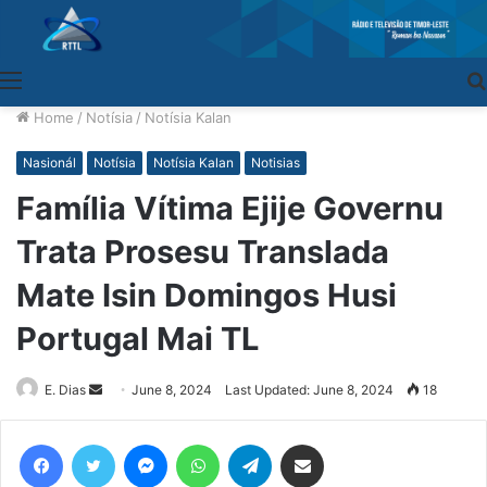
Menu
Home
/
Notísia
/
Notísia Kalan
Nasionál
Notísia
Notísia Kalan
Notisias
Família Vítima Ejije Governu
Trata Prosesu Translada
Mate Isin Domingos Husi
Portugal Mai TL
E. Dias
Send
June 8, 2024
Last Updated: June 8, 2024
18
an
email
Facebook
Twitter
Messenger
WhatsApp
Telegram
Share via Email