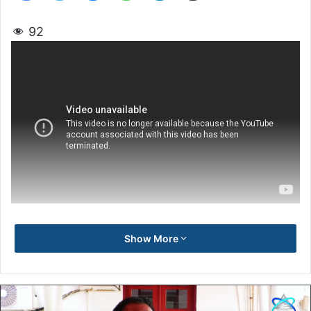
92
Show More