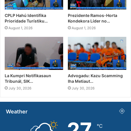
CPLP Hahú Identifika
Prezidente Ramos-Horta
Prioridade Turístiku…
Kondekora Líder no…
August 1, 2026
August 1, 2026
La Kumpri Notifikasaun
Advogadu: Kazu Scamming
Tribunál, SIK…
Iha Metiaut…
July 30, 2026
July 30, 2026
Weather
27
℃