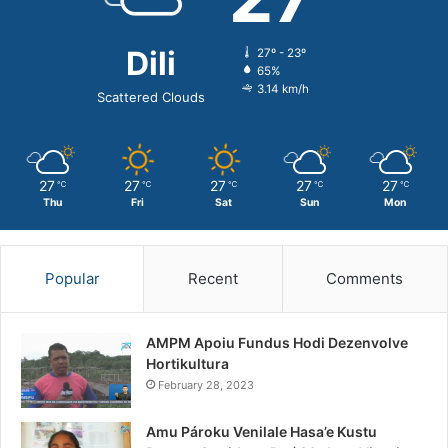
Dili
27º - 23º
65%
3.14 km/h
Scattered Clouds
27
27
27
27
27
℃
℃
℃
℃
℃
Thu
Fri
Sat
Sun
Mon
Popular
Recent
Comments
AMPM Apoiu Fundus Hodi Dezenvolve
Hortikultura
February 28, 2023
Amu Pároku Venilale Hasa’e Kustu