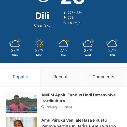
Dili
27º - 23º
77%
1.9 km/h
Clear Sky
27
27
27
27
27
℃
℃
℃
℃
℃
Sun
Mon
Tue
Wed
Thu
Popular
Recent
Comments
AMPM Apoiu Fundus Hodi Dezenvolve
Hortikultura
February 28, 2023
Amu Pároku Venilale Hasa’e Kustu
Renova Sertidaun Ba $30, Amu Vigario