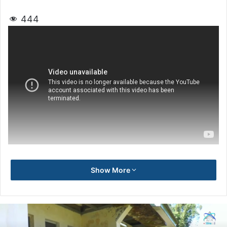
444
Show More