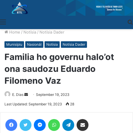
Menu
Home
/
Notísia
/
Notísia Dader
Munisípiu
Nasionál
Notísia
Notísia Dader
Familia ho governu halo’ot
ona saudozu Eduardo
Filomeno Vaz
E. Dias
Send
September 19, 2023
an
Last Updated: September 19, 2023
28
email
Facebook
Twitter
Messenger
WhatsApp
Telegram
Share via Email