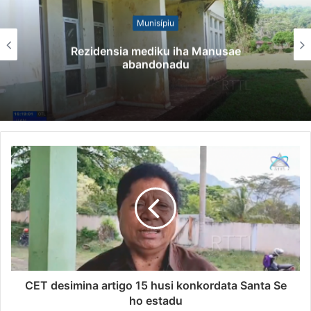
Notísia Kalan
Governu Promete Tau Prioridade ba Setór
Minerais no Setór Produtivu
CET desimina artigo 15 husi konkordata Santa Se
ho estadu