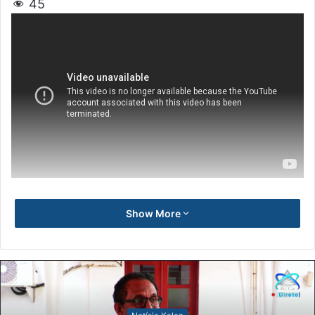
45
Show More