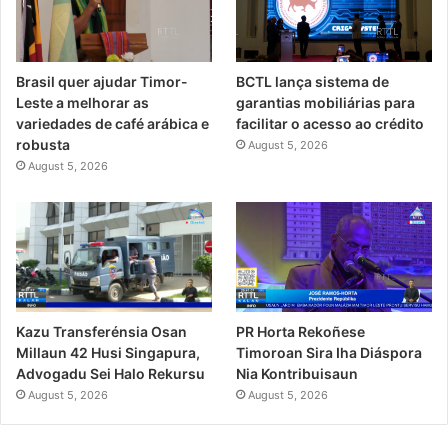
Brasil quer ajudar Timor-
BCTL lança sistema de
Leste a melhorar as
garantias mobiliárias para
variedades de café arábica e
facilitar o acesso ao crédito
robusta
August 5, 2026
August 5, 2026
PR Horta Rekoñese
Kazu Transferénsia Osan
Timoroan Sira Iha Diáspora
Millaun 42 Husi Singapura,
Nia Kontribuisaun
Advogadu Sei Halo Rekursu
August 5, 2026
August 5, 2026