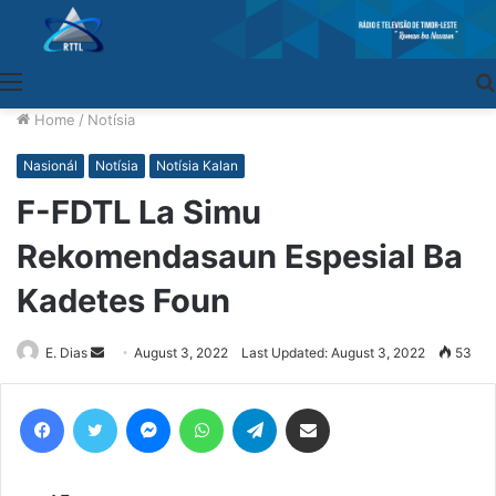
Menu
Home
/
Notísia
Nasionál
Notísia
Notísia Kalan
F-FDTL La Simu
Rekomendasaun Espesial Ba
Kadetes Foun
E. Dias
Send
August 3, 2022
Last Updated: August 3, 2022
53
an
email
Facebook
Twitter
Messenger
WhatsApp
Telegram
Share via Email