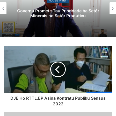
Notísia Kalan
Governu Promete Tau Prioridade ba Setór
Minerais no Setór Produtivu
DJE Ho RTTL.EP Asina Kontratu Publiku Sensus
2022