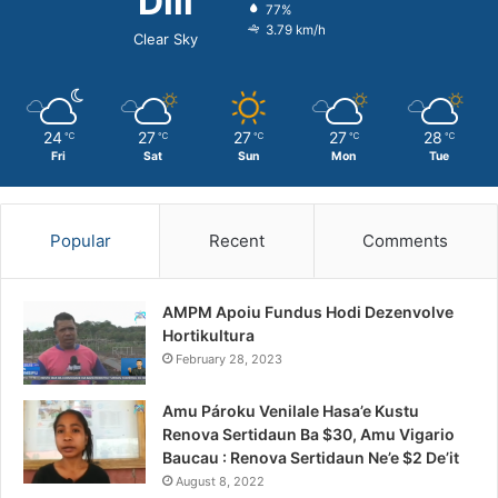
Dili
77%
3.79 km/h
Clear Sky
24
27
27
27
28
℃
℃
℃
℃
℃
Fri
Sat
Sun
Mon
Tue
Popular
Recent
Comments
AMPM Apoiu Fundus Hodi Dezenvolve
Hortikultura
February 28, 2023
Amu Pároku Venilale Hasa’e Kustu
Renova Sertidaun Ba $30, Amu Vigario
Baucau : Renova Sertidaun Ne’e $2 De’it
August 8, 2022