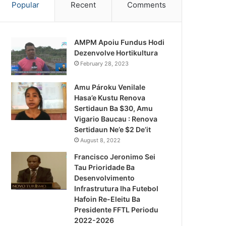
Popular
Recent
Comments
AMPM Apoiu Fundus Hodi
Dezenvolve Hortikultura
February 28, 2023
Amu Pároku Venilale
Hasa’e Kustu Renova
Sertidaun Ba $30, Amu
Vigario Baucau : Renova
Sertidaun Ne’e $2 De’it
August 8, 2022
Francisco Jeronimo Sei
Tau Prioridade Ba
Desenvolvimento
Infrastrutura Iha Futebol
Notísia Kalan
Hafoin Re-Eleitu Ba
Presidente FFTL Periodu
August 4, 2026
2022-2026