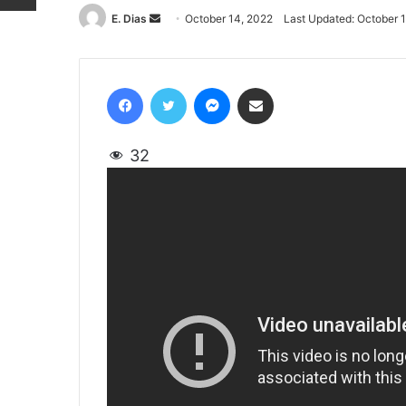
E. Dias
Send
October 14, 2022
Last Updated: October 
an
email
Facebook
Twitter
Messenger
Share via Email
32