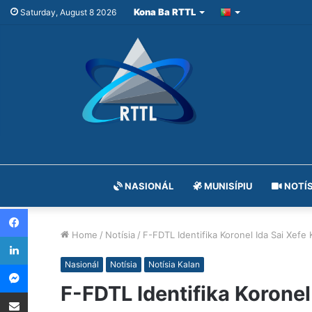
Kona Ba RTTL
Saturday, August 8 2026
NASIONÁL
MUNISÍPIU
NOTÍS
Facebook
Home
/
Notísia
/
F-FDTL Identifika Koronel Ida Sai Xefe 
LinkedIn
Messenger
Nasionál
Notísia
Notísia Kalan
F-FDTL Identifika Koronel
Share via Email