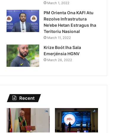
Governu Promete Tau Prio
March 1, 2022
PM Orienta Ona KAFI Atu
Minerais no Setór P
Rezolve Infrastrutura
Ne’ebe Hetan Estragus Iha
Teritoriu Nasional
March 11, 2022
Krize Boót Iha Sala
Emerjénsia HGNV
March 26, 2022
Recent