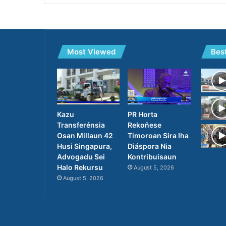
Most Viewed
Bes
PR Horta
Kazu
Rekoñese
Transferénsia
Timoroan Sira Iha
Osan Millaun 42
Diáspora Nia
Husi Singapura,
Kontribuisaun
Advogadu Sei
Halo Rekursu
August 5, 2026
August 5, 2026