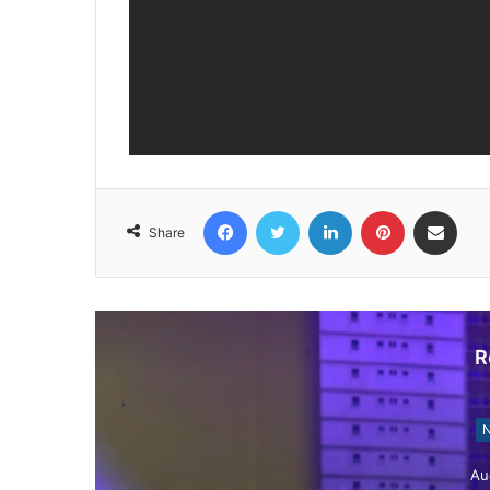
Facebook
Twitter
LinkedIn
Pinterest
Share via Email
Share
R
N
Au