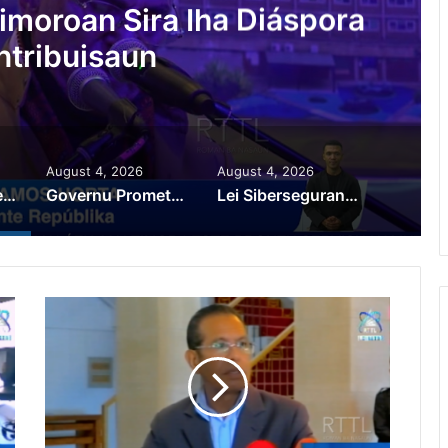
moroan Sira Iha Diáspora
ntribuisaun
August 4, 2026
August 4, 2026
PR Horta Rekoñese Timoroan Sira Iha Diáspora Nia Kontribuisaun
Governu Promete Tau Prioridade ba Setór Minerais no Setór Produtivu
Lei Siberseguransa Ajuda Autoridade Polisiál Kaptura Autór Kriminozu ho Paradeiru Iha Estranjeiru