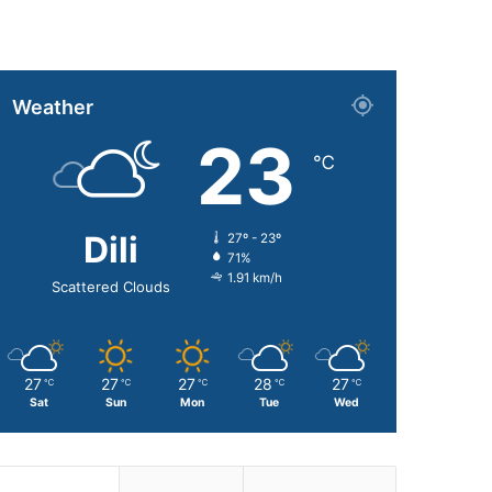
Weather
23
℃
Dili
27º - 23º
71%
1.91 km/h
Scattered Clouds
27
27
27
28
27
℃
℃
℃
℃
℃
Sat
Sun
Mon
Tue
Wed