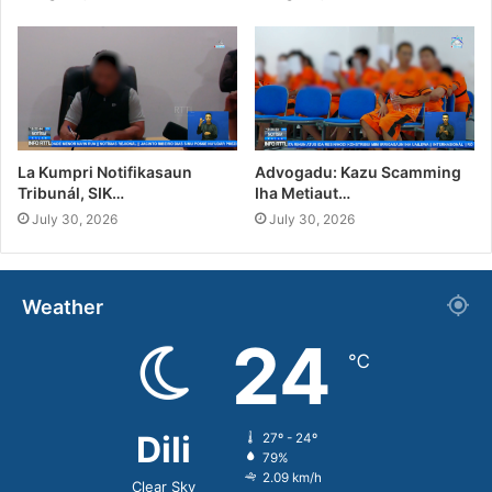
La Kumpri Notifikasaun
Advogadu: Kazu Scamming
Tribunál, SIK…
Iha Metiaut…
July 30, 2026
July 30, 2026
Weather
24
℃
Dili
27º - 24º
79%
2.09 km/h
Clear Sky