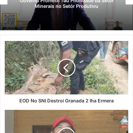
Promete Tau Prioridade ba Setór
Polis
inerais no Setór Produtivu
EOD No SNI Destroi Granada 2 Iha Ermera