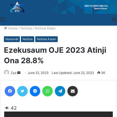
Menu
Home
/
Notísia
/
Notísia Kalan
Nasionál
Notísia
Notísia Kalan
Ezekusaum OJE 2023 Atinji
Ona 28.8%
Zya
Send
June 22, 2023
Last Updated: June 22, 2023
36
an
email
Facebook
Twitter
Messenger
WhatsApp
Telegram
Share via Email
42