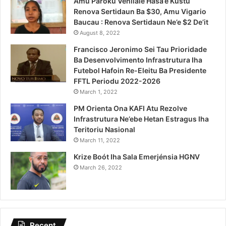
Amu Pároku Venilale Hasa’e Kustu
Renova Sertidaun Ba $30, Amu Vigario
Baucau : Renova Sertidaun Ne’e $2 De’it
August 8, 2022
Francisco Jeronimo Sei Tau Prioridade
Ba Desenvolvimento Infrastrutura Iha
Futebol Hafoin Re-Eleitu Ba Presidente
FFTL Periodu 2022-2026
March 1, 2022
PM Orienta Ona KAFI Atu Rezolve
Infrastrutura Ne’ebe Hetan Estragus Iha
Teritoriu Nasional
March 11, 2022
Krize Boót Iha Sala Emerjénsia HGNV
March 26, 2022
Recent