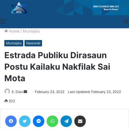
Menu
Home
/
Munisípiu
Munisípiu
Nasionál
Estrada Publiku Dirasaun
Postu Kailaku Nakfilak Sai
Mota
E. Dias
Send
February 23, 2022
Last Updated: February 23, 2022
an
202
email
Facebook
Twitter
Messenger
WhatsApp
Telegram
Share via Email