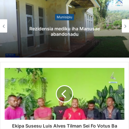
Munisípiu
Rezidensia mediku iha Manusae
abandonadu
Ekipa Susesu Luis Alves Tilman Sei Fo Votus Ba