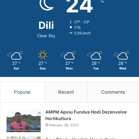
24
℃
Dili
27º - 23º
71%
2.09 km/h
Clear Sky
27
27
27
28
28
℃
℃
℃
℃
℃
Sat
Sun
Mon
Tue
Wed
Popular
Recent
Comments
AMPM Apoiu Fundus Hodi Dezenvolve
Hortikultura
February 28, 2023