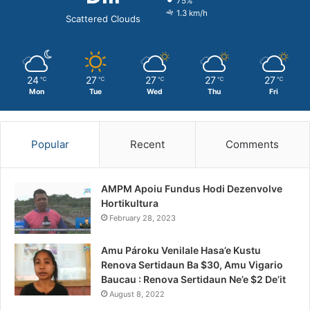
75%
1.3 km/h
Scattered Clouds
24
27
27
27
27
℃
℃
℃
℃
℃
Mon
Tue
Wed
Thu
Fri
Popular
Recent
Comments
AMPM Apoiu Fundus Hodi Dezenvolve
Hortikultura
February 28, 2023
Amu Pároku Venilale Hasa’e Kustu
Renova Sertidaun Ba $30, Amu Vigario
Baucau : Renova Sertidaun Ne’e $2 De’it
August 8, 2022