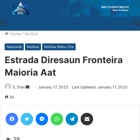
Menu
Home
/
Notísia
Nasionál
Notísia
Notísia Meiu-Dia
Estrada Diresaun Fronteira
Maioria Aat
E. Dias
Send
January 17, 2023
Last Updated: January 17, 2023
an
29
email
Facebook
Twitter
Messenger
WhatsApp
Telegram
Share via Email
39