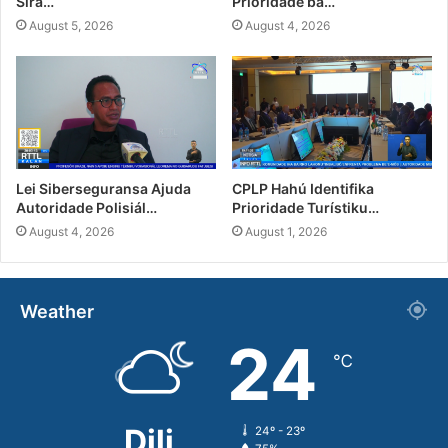
Sira…
Prioridade ba…
August 5, 2026
August 4, 2026
Lei Siberseguransa Ajuda
CPLP Hahú Identifika
Autoridade Polisiál…
Prioridade Turístiku…
August 4, 2026
August 1, 2026
Weather
24
℃
Dili
24º - 23º