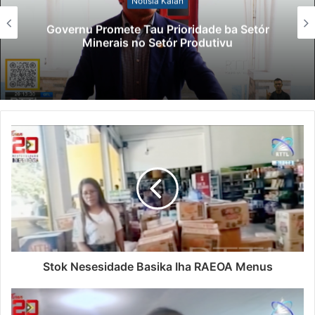
Notísia Kalan
Governu Promete Tau Prioridade ba Setór
Minerais no Setór Produtivu
Stok Nesesidade Basika Iha RAEOA Menus