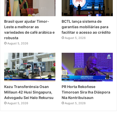
Brasil quer ajudar Timor-
BCTL lança sistema de
Leste a melhorar as
garantias mobiliárias para
variedades de café arábica e
facilitar o acesso ao crédito
robusta
August 5, 2026
August 5, 2026
PR Horta Rekoñese
Kazu Transferénsia Osan
Timoroan Sira Iha Diáspora
Millaun 42 Husi Singapura,
Nia Kontribuisaun
Advogadu Sei Halo Rekursu
August 5, 2026
August 5, 2026