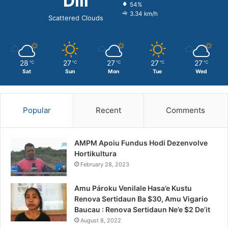
Dili
54%
3.34 km/h
Scattered Clouds
28
27
27
27
27
℃
℃
℃
℃
℃
Sat
Sun
Mon
Tue
Wed
Popular
Recent
Comments
AMPM Apoiu Fundus Hodi Dezenvolve
Hortikultura
February 28, 2023
Amu Pároku Venilale Hasa’e Kustu
Renova Sertidaun Ba $30, Amu Vigario
Baucau : Renova Sertidaun Ne’e $2 De’it
August 8, 2022