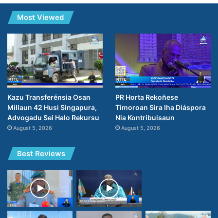
Most Viewed
PR Horta Rekoñese
Kazu Transferénsia Osan
Timoroan Sira Iha Diáspora
Millaun 42 Husi Singapura,
Nia Kontribuisaun
Advogadu Sei Halo Rekursu
August 5, 2026
August 5, 2026
Best Reviews