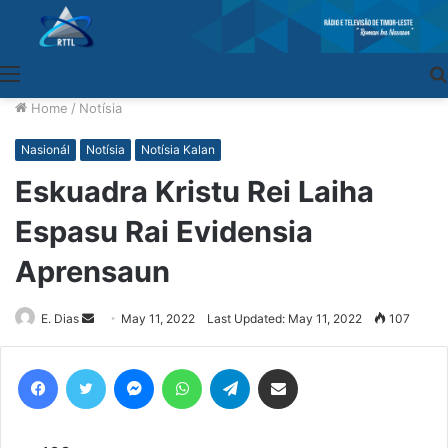
Menu
Home
/
Notísia
Nasionál
Notísia
Notísia Kalan
Eskuadra Kristu Rei Laiha
Espasu Rai Evidensia
Aprensaun
E. Dias
Send
May 11, 2022
Last Updated: May 11, 2022
107
an
email
Facebook
Twitter
Messenger
WhatsApp
Telegram
Share via Email