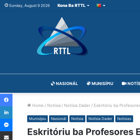
Kona Ba RTTL
Sunday, August 9 2026
NASIONÁL
MUNISÍPIU
NOTÍS
Facebook
Home
/
Notísia
/
Notísia Dader
/
Eskritóriu ba Profesore
LinkedIn
Messenger
Munisípiu
Nasionál
Notísia
Notísia Dader
Notisias
Eskritóriu ba Profesores
Share via Email