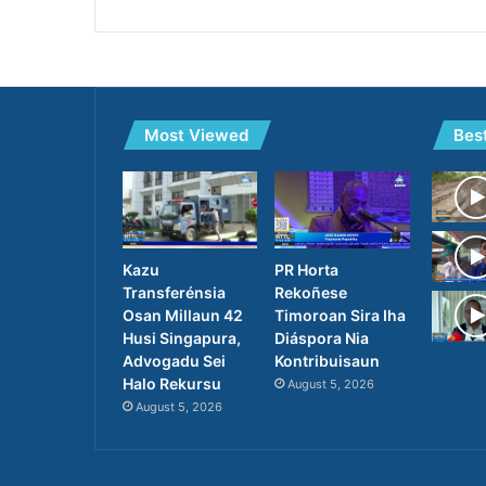
Most Viewed
Bes
PR Horta
Kazu
Rekoñese
Transferénsia
Timoroan Sira Iha
Osan Millaun 42
Diáspora Nia
Husi Singapura,
Kontribuisaun
Advogadu Sei
Halo Rekursu
August 5, 2026
August 5, 2026