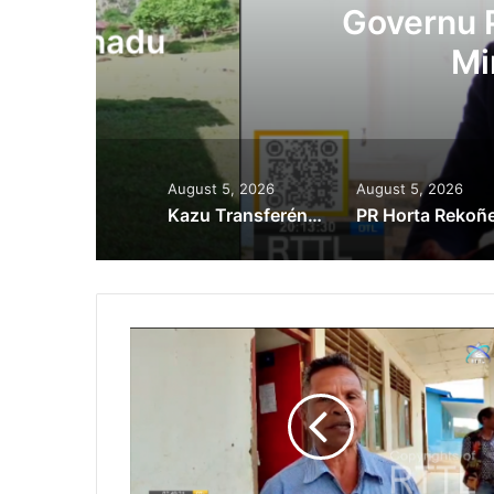
Governu Promete T
du
Minerais no
August 5, 2026
August 5, 2026
Kazu Transferénsia Osan Millaun 42 Husi Singapura, Advogadu Sei Halo Rekursu