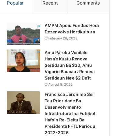
Popular
Recent
Comments
AMPM Apoiu Fundus Hodi
Dezenvolve Hortikultura
February 28, 2023
Amu Pároku Venilale
Hasa’e Kustu Renova
Sertidaun Ba $30, Amu
Vigario Baucau : Renova
Sertidaun Ne’e $2 De’it
August 8, 2022
Francisco Jeronimo Sei
Tau Prioridade Ba
Desenvolvimento
Infrastrutura Iha Futebol
Notísia Kalan
Hafoin Re-Eleitu Ba
Presidente FFTL Periodu
August 5, 2026
2022-2026