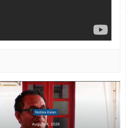
ead Next
otísia Kalan
gust 4, 2026