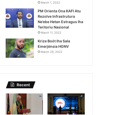
Kazu Transferénsia Osan M
March 1, 2022
PM Orienta Ona KAFI Atu
Singapura, Advogadu Sei
Rezolve Infrastrutura
Ne’ebe Hetan Estragus Iha
Teritoriu Nasional
March 11, 2022
Krize Boót Iha Sala
Emerjénsia HGNV
March 26, 2022
Recent