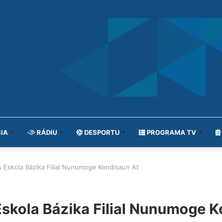
IA
RÁDIU
DESPORTU
PROGRAMA TV
s Eskola Bázika Filial Nunumoge Kondisaun At
 Eskola Bázika Filial Nunumoge 