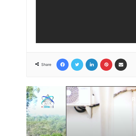
Facebook
Twitter
LinkedIn
Pinterest
Share via Email
Share
R
N
Au