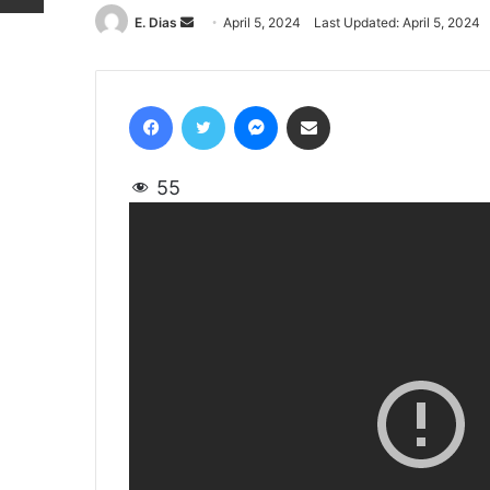
E. Dias
Send
April 5, 2024
Last Updated: April 5, 2024
an
email
Facebook
Twitter
Messenger
Share via Email
55