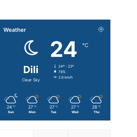
Weather
24
℃
Dili
24º - 23º
78%
2.6 km/h
Clear Sky
24
27
27
27
28
℃
℃
℃
℃
℃
Sun
Mon
Tue
Wed
Thu