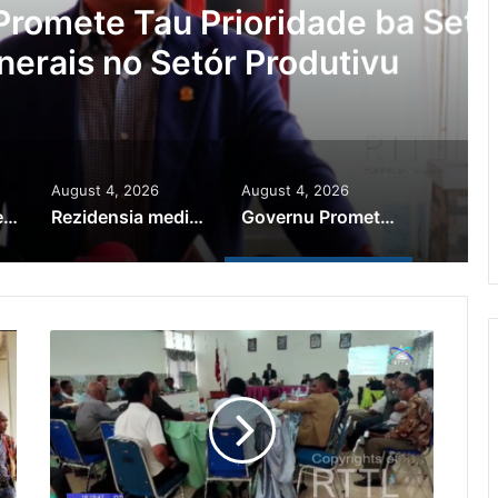
au Prioridade ba Setór
 Setór Produtivu
August 4, 2026
August 4, 2026
PR Horta Rekoñese Timoroan Sira Iha Diáspora Nia Kontribuisaun
Rezidensia mediku iha Manusae abandonadu
Governu Promete Tau Prioridade ba Setór Minerais no Setór Produtivu