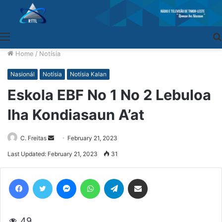
Menu
Home
/
Notísia
Nasionál
Notísia
Notísia Kalan
Eskola EBF No 1 No 2 Lebuloa
Iha Kondiasaun A’at
C. Freitas
Send
February 21, 2023
an
Last Updated: February 21, 2023
31
email
Facebook
Twitter
Messenger
WhatsApp
Telegram
Share via Email
49