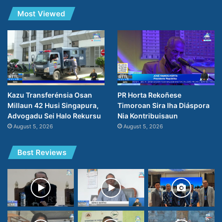
Most Viewed
PR Horta Rekoñese
Kazu Transferénsia Osan
Timoroan Sira Iha Diáspora
Millaun 42 Husi Singapura,
Nia Kontribuisaun
Advogadu Sei Halo Rekursu
August 5, 2026
August 5, 2026
Best Reviews