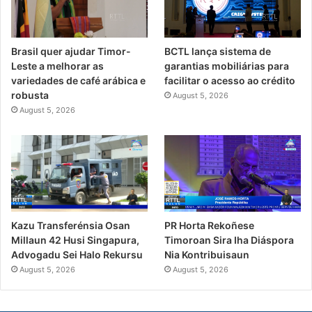
Brasil quer ajudar Timor-
BCTL lança sistema de
Leste a melhorar as
garantias mobiliárias para
variedades de café arábica e
facilitar o acesso ao crédito
robusta
August 5, 2026
August 5, 2026
PR Horta Rekoñese
Kazu Transferénsia Osan
Timoroan Sira Iha Diáspora
Millaun 42 Husi Singapura,
Nia Kontribuisaun
Advogadu Sei Halo Rekursu
August 5, 2026
August 5, 2026