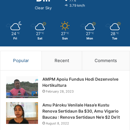
77%
3.79 km/h
Clear Sky
24
27
27
27
28
℃
℃
℃
℃
℃
Fri
Sat
Sun
Mon
Tue
Popular
Recent
Comments
AMPM Apoiu Fundus Hodi Dezenvolve
Hortikultura
February 28, 2023
Amu Pároku Venilale Hasa’e Kustu
Renova Sertidaun Ba $30, Amu Vigario
Baucau : Renova Sertidaun Ne’e $2 De’it
August 8, 2022