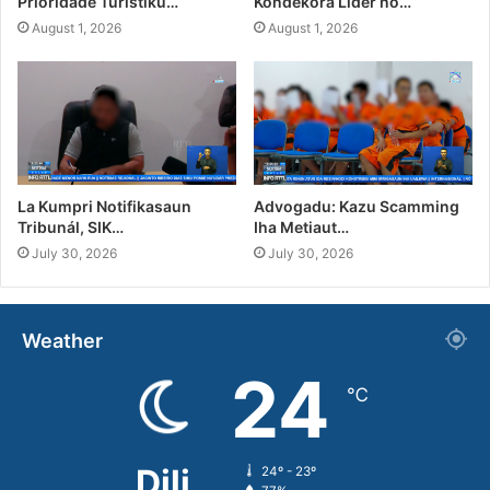
Prioridade Turístiku…
Kondekora Líder no…
August 1, 2026
August 1, 2026
La Kumpri Notifikasaun
Advogadu: Kazu Scamming
Tribunál, SIK…
Iha Metiaut…
July 30, 2026
July 30, 2026
Weather
24
℃
Dili
24º - 23º