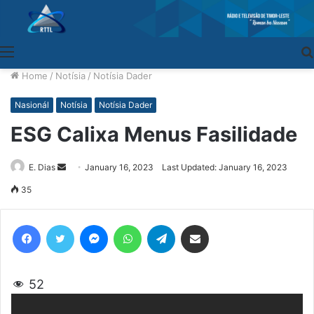
Menu
Home
/
Notísia
/
Notísia Dader
Nasionál
Notísia
Notísia Dader
ESG Calixa Menus Fasilidade
E. Dias
Send
January 16, 2023
Last Updated: January 16, 2023
an
35
email
Facebook
Twitter
Messenger
WhatsApp
Telegram
Share via Email
52