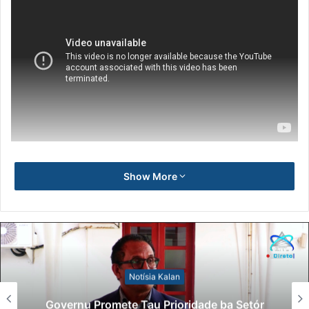
Show More
Notísia Kalan
Governu Promete Tau Prioridade ba Setór