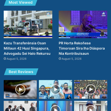
Most Viewed
PR Horta Rekoñese
Kazu Transferénsia Osan
Timoroan Sira Iha Diáspora
Millaun 42 Husi Singapura,
Nia Kontribuisaun
Advogadu Sei Halo Rekursu
August 5, 2026
August 5, 2026
Best Reviews