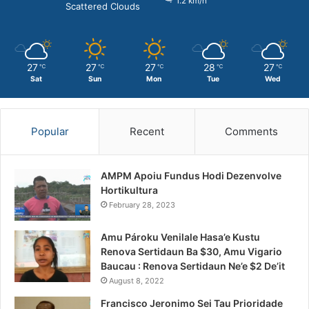
1.2 km/h
Scattered Clouds
27
27
27
28
27
℃
℃
℃
℃
℃
Sat
Sun
Mon
Tue
Wed
Popular
Recent
Comments
AMPM Apoiu Fundus Hodi Dezenvolve
Hortikultura
February 28, 2023
Amu Pároku Venilale Hasa’e Kustu
Renova Sertidaun Ba $30, Amu Vigario
Baucau : Renova Sertidaun Ne’e $2 De’it
August 8, 2022
Francisco Jeronimo Sei Tau Prioridade