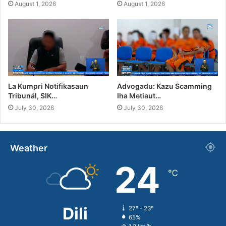
August 1, 2026
August 1, 2026
La Kumpri Notifikasaun
Advogadu: Kazu Scamming
Tribunál, SIK…
Iha Metiaut…
July 30, 2026
July 30, 2026
Weather
24
℃
Dili
27º - 23º
65%