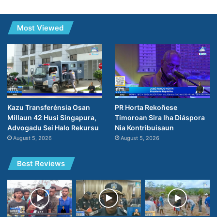
Most Viewed
PR Horta Rekoñese
Kazu Transferénsia Osan
Timoroan Sira Iha Diáspora
Millaun 42 Husi Singapura,
Nia Kontribuisaun
Advogadu Sei Halo Rekursu
August 5, 2026
August 5, 2026
Best Reviews