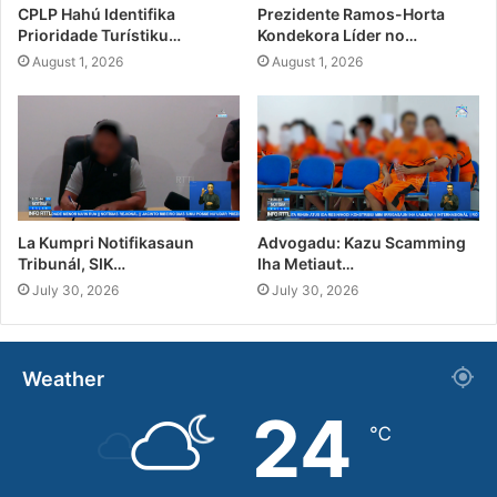
CPLP Hahú Identifika
Prezidente Ramos-Horta
Prioridade Turístiku…
Kondekora Líder no…
August 1, 2026
August 1, 2026
La Kumpri Notifikasaun
Advogadu: Kazu Scamming
Tribunál, SIK…
Iha Metiaut…
July 30, 2026
July 30, 2026
Weather
24
℃