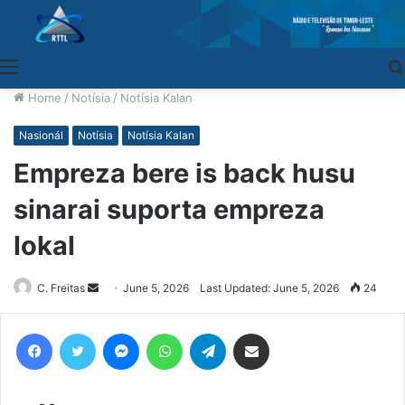
Menu
Home
/
Notísia
/
Notísia Kalan
Nasionál
Notísia
Notísia Kalan
Empreza bere is back husu
sinarai suporta empreza
lokal
C. Freitas
Send
June 5, 2026
Last Updated: June 5, 2026
24
an
email
Facebook
Twitter
Messenger
WhatsApp
Telegram
Share via Email