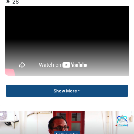
28
Show More