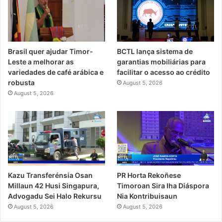
Brasil quer ajudar Timor-
BCTL lança sistema de
Leste a melhorar as
garantias mobiliárias para
variedades de café arábica e
facilitar o acesso ao crédito
robusta
August 5, 2026
August 5, 2026
PR Horta Rekoñese
Kazu Transferénsia Osan
Timoroan Sira Iha Diáspora
Millaun 42 Husi Singapura,
Nia Kontribuisaun
Advogadu Sei Halo Rekursu
August 5, 2026
August 5, 2026