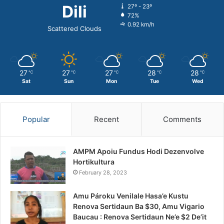
Dili
27º - 23º
72%
0.92 km/h
Scattered Clouds
27
27
27
28
28
℃
℃
℃
℃
℃
Sat
Sun
Mon
Tue
Wed
Popular
Recent
Comments
AMPM Apoiu Fundus Hodi Dezenvolve
Hortikultura
February 28, 2023
Amu Pároku Venilale Hasa’e Kustu
Renova Sertidaun Ba $30, Amu Vigario
Baucau : Renova Sertidaun Ne’e $2 De’it