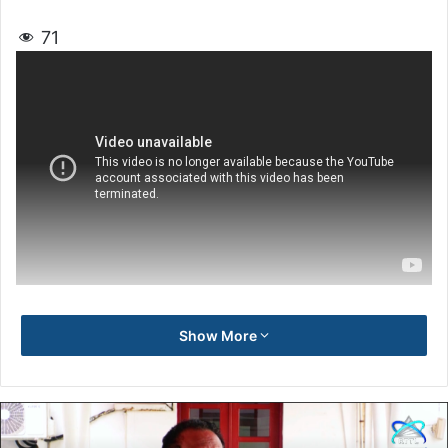
71
Show More