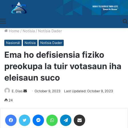
Menu
Home
/
Notísia
/
Notísia Dader
Nasionál
Notísia
Notísia Dader
Ema ho defisiensia fiziko
preokupa la tuir votasaun iha
eleisaun suco
E. Dias
Send
October 9, 2023
Last Updated: October 9, 2023
an
24
email
Facebook
Twitter
Messenger
WhatsApp
Telegram
Share via Email