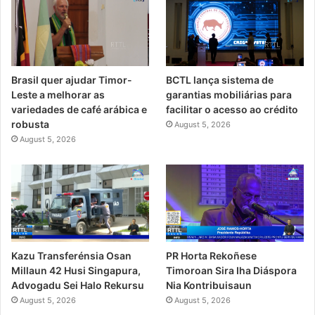
Brasil quer ajudar Timor-
BCTL lança sistema de
Leste a melhorar as
garantias mobiliárias para
variedades de café arábica e
facilitar o acesso ao crédito
robusta
August 5, 2026
August 5, 2026
PR Horta Rekoñese
Kazu Transferénsia Osan
Timoroan Sira Iha Diáspora
Millaun 42 Husi Singapura,
Nia Kontribuisaun
Advogadu Sei Halo Rekursu
August 5, 2026
August 5, 2026