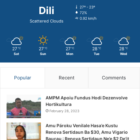
Dili
27º - 23º
72%
0.92 km/h
Scattered Clouds
27
27
27
28
28
℃
℃
℃
℃
℃
Sat
Sun
Mon
Tue
Wed
Popular
Recent
Comments
AMPM Apoiu Fundus Hodi Dezenvolve
Hortikultura
February 28, 2023
Amu Pároku Venilale Hasa’e Kustu
Renova Sertidaun Ba $30, Amu Vigario
Baucau : Renova Sertidaun Ne’e $2 De’it