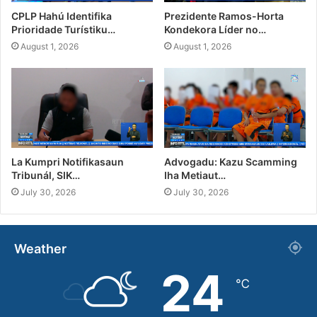
CPLP Hahú Identifika
Prezidente Ramos-Horta
Prioridade Turístiku…
Kondekora Líder no…
August 1, 2026
August 1, 2026
La Kumpri Notifikasaun
Advogadu: Kazu Scamming
Tribunál, SIK…
Iha Metiaut…
July 30, 2026
July 30, 2026
Weather
24
℃