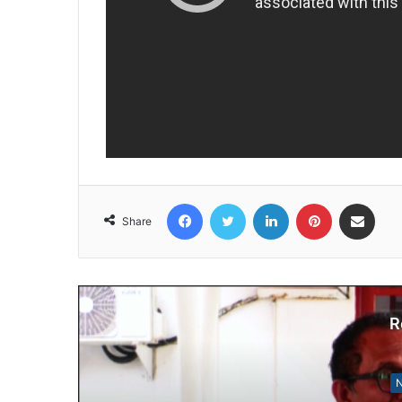
Facebook
Twitter
LinkedIn
Pinterest
Share via Email
Share
R
N