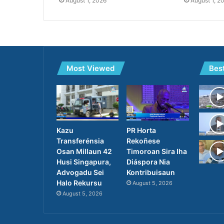
August 1, 2026
August 1, 2
Most Viewed
Bes
PR Horta
Kazu
Rekoñese
Transferénsia
Timoroan Sira Iha
Osan Millaun 42
Diáspora Nia
Husi Singapura,
Kontribuisaun
Advogadu Sei
Halo Rekursu
August 5, 2026
August 5, 2026