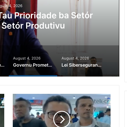
gust 4, 2026
au Prioridade ba Setór
 Setór Produtivu
August 4, 2026
August 4, 2026
PR Horta Rekoñese Timoroan Sira Iha Diáspora Nia Kontribuisaun
Governu Promete Tau Prioridade ba Setór Minerais no Setór Produtivu
Lei Siberseguransa Ajuda Autoridade Polisiál Kaptura Autór Kriminozu ho Paradeiru Iha Estranjeiru