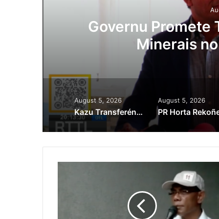
Au
ora
Governu Promete T
Minerais no
August 5, 2026
August 5, 2026
Kazu Transferénsia Osan Millaun 42 Husi Singapura, Advogadu Sei Halo Rekursu