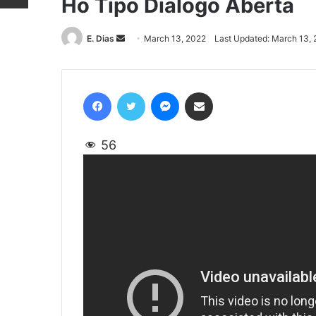
Ho Tipo Dialogo Aberta
E. Dias
Send
March 13, 2022
Last Updated: March 13,
an
email
Facebook
Twitter
Messenger
Share via Email
56