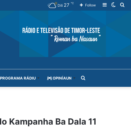
℃
27
Sidebar
Switch
Se
Follow
Dili
skin
for
Search
PROGRAMA RÁDIU
OPINÍAUN
for
lo Kampanha Ba Dala 11