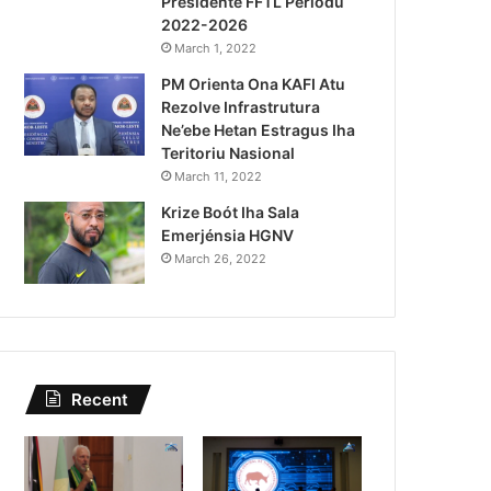
Presidente FFTL Periodu
August 4, 2026
2022-2026
Lei Siberseguransa Ajuda Au
March 1, 2022
PM Orienta Ona KAFI Atu
Kaptura Autór Kriminozu h
Rezolve Infrastrutura
Estranjeiru
Ne’ebe Hetan Estragus Iha
Teritoriu Nasional
March 11, 2022
Krize Boót Iha Sala
Emerjénsia HGNV
March 26, 2022
Recent