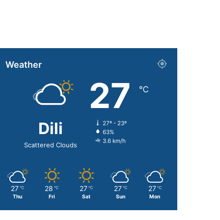
Weather
27
℃
Dili
27º - 23º
63%
3.6 km/h
Scattered Clouds
27
28
27
27
27
℃
℃
℃
℃
℃
Thu
Fri
Sat
Sun
Mon