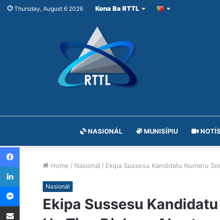
Kona Ba RTTL
Thursday, August 6 2026
NASIONÁL
MUNISÍPIU
NOTÍS
Facebook
Home
/
Nasionál
/
Ekipa Sussesu Kandidatu Numeru Sort
LinkedIn
Messenger
Nasionál
Ekipa Sussesu Kandidatu
Share via Email