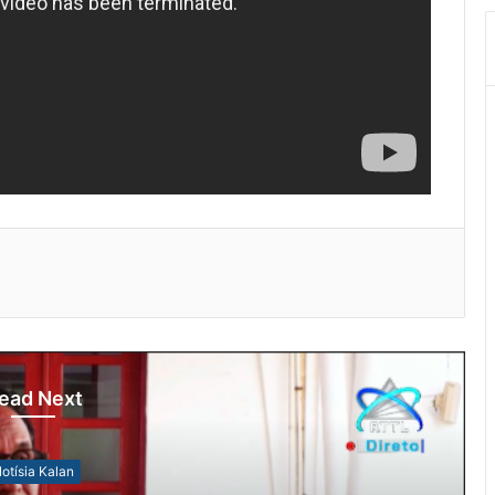
ead Next
otísia Kalan