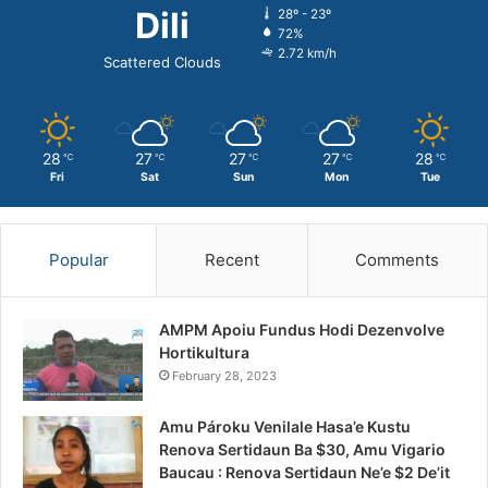
Dili
28º - 23º
72%
2.72 km/h
Scattered Clouds
28
27
27
27
28
℃
℃
℃
℃
℃
Fri
Sat
Sun
Mon
Tue
Popular
Recent
Comments
AMPM Apoiu Fundus Hodi Dezenvolve
Hortikultura
February 28, 2023
Amu Pároku Venilale Hasa’e Kustu
Renova Sertidaun Ba $30, Amu Vigario
Baucau : Renova Sertidaun Ne’e $2 De’it