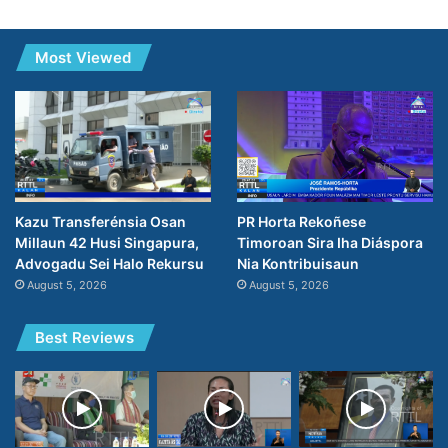
Most Viewed
PR Horta Rekoñese
Kazu Transferénsia Osan
Timoroan Sira Iha Diáspora
Millaun 42 Husi Singapura,
Nia Kontribuisaun
Advogadu Sei Halo Rekursu
August 5, 2026
August 5, 2026
Best Reviews