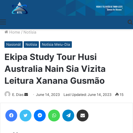
Menu
Home
/
Notísia
Nasionál
Notísia
Notísia Meiu-Dia
Ekipa Study Tour Husi
Australia Nain Sia Vizita
Leitura Xanana Gusmão
E. Dias
Send
June 14, 2023
Last Updated: June 14, 2023
15
an
email
Facebook
Twitter
Messenger
WhatsApp
Telegram
Share via Email