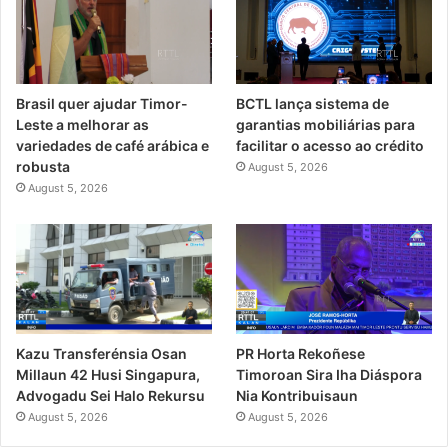
Brasil quer ajudar Timor-
BCTL lança sistema de
Leste a melhorar as
garantias mobiliárias para
variedades de café arábica e
facilitar o acesso ao crédito
robusta
August 5, 2026
August 5, 2026
PR Horta Rekoñese
Kazu Transferénsia Osan
Timoroan Sira Iha Diáspora
Millaun 42 Husi Singapura,
Nia Kontribuisaun
Advogadu Sei Halo Rekursu
August 5, 2026
August 5, 2026