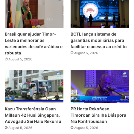
Brasil quer ajudar Timor-
BCTL lança sistema de
Leste a melhorar as
garantias mobiliárias para
variedades de café arábica e
facilitar o acesso ao crédito
robusta
August 5, 2026
August 5, 2026
PR Horta Rekoñese
Kazu Transferénsia Osan
Timoroan Sira Iha Diáspora
Millaun 42 Husi Singapura,
Nia Kontribuisaun
Advogadu Sei Halo Rekursu
August 5, 2026
August 5, 2026