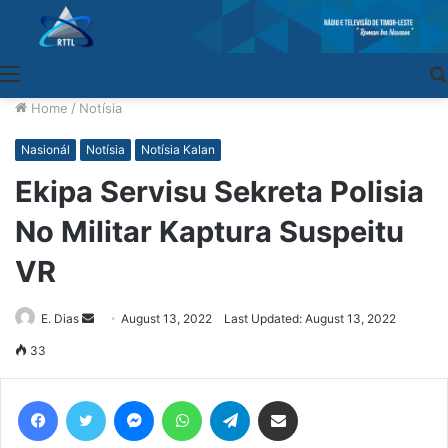
Menu
Home
/
Notísia
Nasionál
Notísia
Notísia Kalan
Ekipa Servisu Sekreta Polisia
No Militar Kaptura Suspeitu
VR
E. Dias
Send
August 13, 2022
Last Updated: August 13, 2022
an
33
email
Facebook
Twitter
Messenger
WhatsApp
Telegram
Share via Email