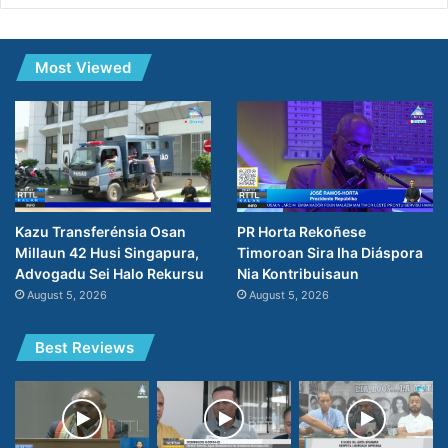
Most Viewed
PR Horta Rekoñese
Kazu Transferénsia Osan
Timoroan Sira Iha Diáspora
Millaun 42 Husi Singapura,
Nia Kontribuisaun
Advogadu Sei Halo Rekursu
August 5, 2026
August 5, 2026
Best Reviews