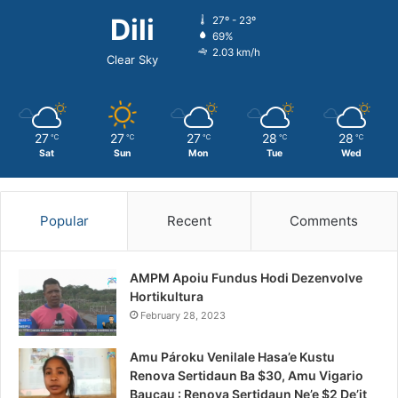
Dili
27º - 23º
69%
2.03 km/h
Clear Sky
27
27
27
28
28
℃
℃
℃
℃
℃
Sat
Sun
Mon
Tue
Wed
Popular
Recent
Comments
AMPM Apoiu Fundus Hodi Dezenvolve
Hortikultura
February 28, 2023
Amu Pároku Venilale Hasa’e Kustu
Renova Sertidaun Ba $30, Amu Vigario
Baucau : Renova Sertidaun Ne’e $2 De’it