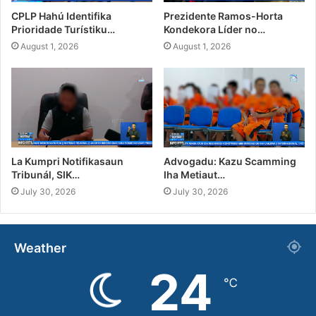
CPLP Hahú Identifika
Prezidente Ramos-Horta
Prioridade Turístiku…
Kondekora Líder no…
August 1, 2026
August 1, 2026
La Kumpri Notifikasaun
Advogadu: Kazu Scamming
Tribunál, SIK…
Iha Metiaut…
July 30, 2026
July 30, 2026
Weather
24
℃