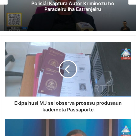
Polisiál Kaptura Autór Kriminozu ho
Paradeiru Iha Estranjeiru
Ekipa husi MJ sei observa prosesu produsaun
kaderneta Passaporte