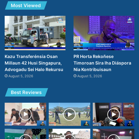
Most Viewed
PR Horta Rekoñese
Kazu Transferénsia Osan
Timoroan Sira Iha Diáspora
Millaun 42 Husi Singapura,
Nia Kontribuisaun
Advogadu Sei Halo Rekursu
August 5, 2026
August 5, 2026
Best Reviews