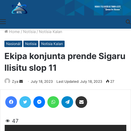
Menu
Home
/
Notísia
/
Notísia Kalan
Nasionál
Notísia
Notísia Kalan
Ekipa konjunta prende Sigaru
Ilisitu slop 11
Zya
Send
July 18, 2023
Last Updated: July 18, 2023
27
an
email
Facebook
Twitter
Messenger
WhatsApp
Telegram
Share via Email
47