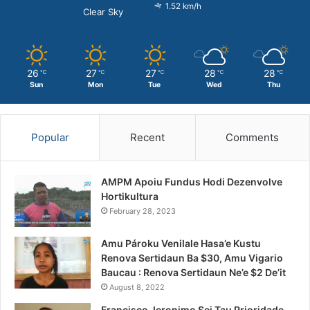
1.52 km/h
Clear Sky
26
27
27
28
28
℃
℃
℃
℃
℃
Sun
Mon
Tue
Wed
Thu
Popular
Recent
Comments
AMPM Apoiu Fundus Hodi Dezenvolve
Hortikultura
February 28, 2023
Amu Pároku Venilale Hasa’e Kustu
Renova Sertidaun Ba $30, Amu Vigario
Baucau : Renova Sertidaun Ne’e $2 De’it
August 8, 2022
Francisco Jeronimo Sei Tau Prioridade