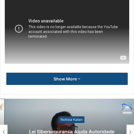
Show More
Notísia Kalan
Lei Siberseguransa Ajuda Autoridade