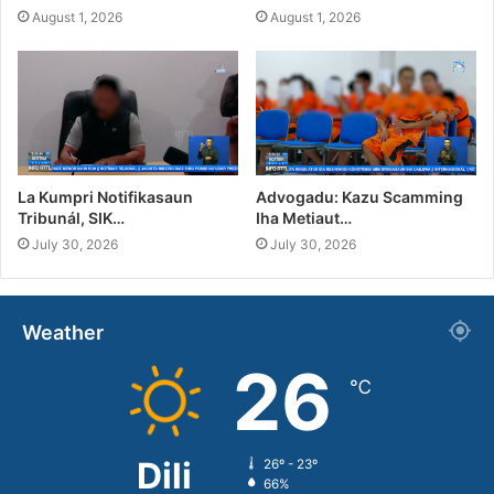
August 1, 2026
August 1, 2026
La Kumpri Notifikasaun
Advogadu: Kazu Scamming
Tribunál, SIK…
Iha Metiaut…
July 30, 2026
July 30, 2026
Weather
26
℃
Dili
26º - 23º
66%