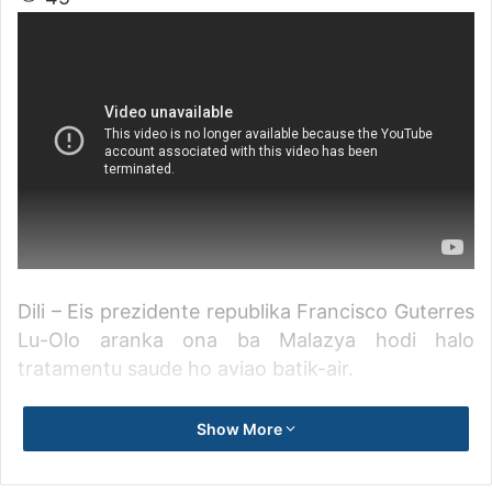
Dili – Eis prezidente republika Francisco Guterres
Lu-Olo aranka ona ba Malazya hodi halo
tratamentu saude ho aviao batik-air.
Diretor nasional interino apoiu servisu óspitalar
Show More
ministeriu saude Victor Soares Martins ba RTTL
hateten, eis prezidente republika Francisco