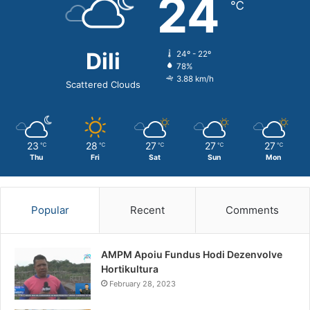
24
℃
Dili
24º - 22º
78%
3.88 km/h
Scattered Clouds
23
28
27
27
27
℃
℃
℃
℃
℃
Thu
Fri
Sat
Sun
Mon
Popular
Recent
Comments
AMPM Apoiu Fundus Hodi Dezenvolve
Hortikultura
February 28, 2023