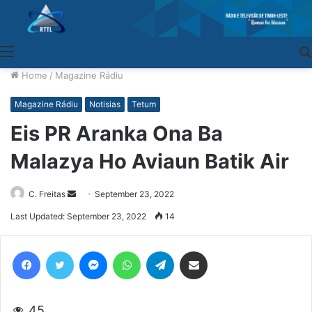
Menu
Home
/
Magazine Rádiu
Magazine Rádiu
Notisias
Tetum
Eis PR Aranka Ona Ba
Malazya Ho Aviaun Batik Air
C. Freitas
Send
September 23, 2022
an
Last Updated: September 23, 2022
14
email
Facebook
Twitter
Messenger
WhatsApp
Telegram
Share via Email
45