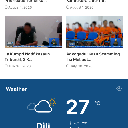
Prioridade Turístiku…
Kondekora Líder no…
August 1, 2026
August 1, 2026
La Kumpri Notifikasaun
Advogadu: Kazu Scamming
Tribunál, SIK…
Iha Metiaut…
July 30, 2026
July 30, 2026
Weather
27
℃
Dili
28º - 23º