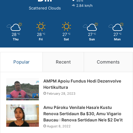
55%
2.84 km/h
Scattered Clouds
28
28
27
27
27
℃
℃
℃
℃
℃
Thu
Fri
Sat
Sun
Mon
Popular
Recent
Comments
AMPM Apoiu Fundus Hodi Dezenvolve
Hortikultura
February 28, 2023
Amu Pároku Venilale Hasa’e Kustu
Renova Sertidaun Ba $30, Amu Vigario
Baucau : Renova Sertidaun Ne’e $2 De’it
August 8, 2022