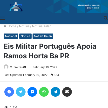
Menu
Home
/
Notísia
/
Notísia Kalan
Nasionál
Notísia
Notísia Kalan
Eis Militar Português Apoia
Ramos Horta Ba PR
C. Freitas
Send
February 19, 2022
an
Last Updated: February 19, 2022
184
email
Facebook
Twitter
Messenger
WhatsApp
Telegram
Share via Email
173