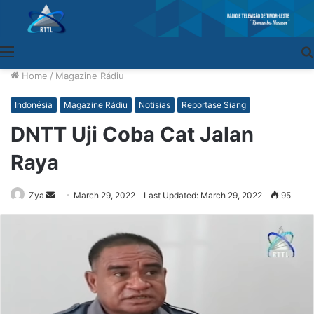
Menu
Home
/
Magazine Rádiu
Indonésia
Magazine Rádiu
Notisias
Reportase Siang
DNTT Uji Coba Cat Jalan
Raya
Zya
Send
March 29, 2022
Last Updated: March 29, 2022
95
an
email