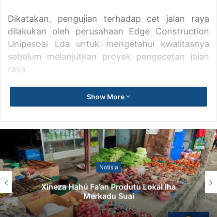
Dikatakan, pengujian terhadap cet jalan raya
dilakukan oleh perusahaan Edge Construction
Unipesoal Lda untuk mengetahui kwalitasnya
sebelum melanjutkan proyek pengecetan jalan
raya.
Sebelumnya DNTT berencana mengecet kembali
Show More
117 kilometer stop line, median line dan zebra
cross di ibu kota Dili.
(Qika/Eko)
Notísia
Xineza Hahú Fa’an Produtu Lokál Iha
Merkadu Suai