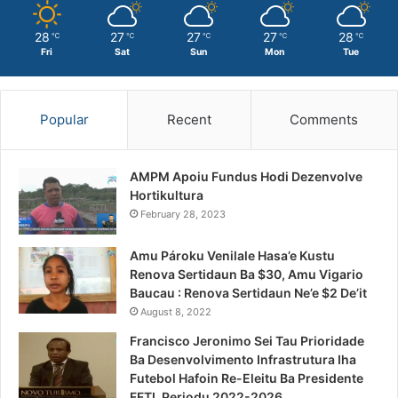
28
27
27
27
28
℃
℃
℃
℃
℃
Fri
Sat
Sun
Mon
Tue
Popular
Recent
Comments
AMPM Apoiu Fundus Hodi Dezenvolve
Hortikultura
February 28, 2023
Amu Pároku Venilale Hasa’e Kustu
Renova Sertidaun Ba $30, Amu Vigario
Baucau : Renova Sertidaun Ne’e $2 De’it
August 8, 2022
Francisco Jeronimo Sei Tau Prioridade
Ba Desenvolvimento Infrastrutura Iha
Futebol Hafoin Re-Eleitu Ba Presidente
FFTL Periodu 2022-2026