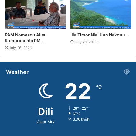
PAM Nomeadu Aileu
Illa Timor Nia Ulun Nakonu…
Kumprimenta PM…
July 26, 2026
July 26, 2026
Weather
22
℃
Dili
28º - 22º
67%
3.06 km/h
Clear Sky