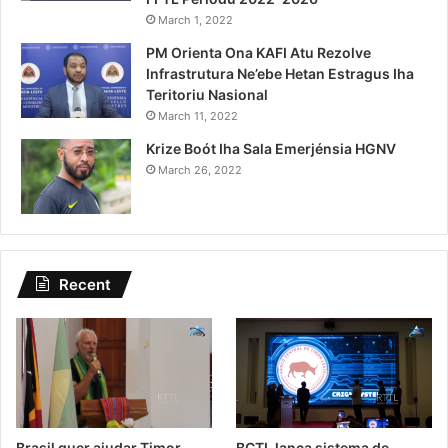
March 1, 2022
PM Orienta Ona KAFI Atu Rezolve
Infrastrutura Ne’ebe Hetan Estragus Iha
Teritoriu Nasional
March 11, 2022
Krize Boót Iha Sala Emerjénsia HGNV
March 26, 2022
Recent
Brasil quer ajudar Timor-
BCTL lança sistema de