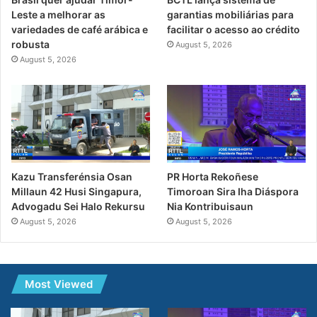
Leste a melhorar as
garantias mobiliárias para
variedades de café arábica e
facilitar o acesso ao crédito
robusta
August 5, 2026
August 5, 2026
Kazu Transferénsia Osan
PR Horta Rekoñese
Millaun 42 Husi Singapura,
Timoroan Sira Iha Diáspora
Advogadu Sei Halo Rekursu
Nia Kontribuisaun
August 5, 2026
August 5, 2026
Most Viewed