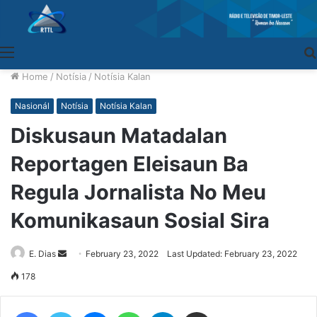
Menu
Home
/
Notísia
/
Notísia Kalan
Nasionál
Notísia
Notísia Kalan
Diskusaun Matadalan
Reportagen Eleisaun Ba
Regula Jornalista No Meu
Komunikasaun Sosial Sira
E. Dias
Send
February 23, 2022
Last Updated: February 23, 2022
an
178
email
Facebook
Twitter
Messenger
WhatsApp
Telegram
Share via Email