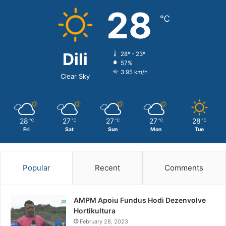
28
℃
Dili
28º - 23º
57%
3.95 km/h
Clear Sky
28
27
27
27
28
℃
℃
℃
℃
℃
Fri
Sat
Sun
Mon
Tue
Popular
Recent
Comments
AMPM Apoiu Fundus Hodi Dezenvolve
Hortikultura
February 28, 2023