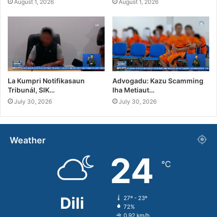
August 1, 2026
August 1, 2026
La Kumpri Notifikasaun
Advogadu: Kazu Scamming
Tribunál, SIK…
Iha Metiaut…
July 30, 2026
July 30, 2026
Weather
24
℃
Dili
27º - 23º
72%
0.92 km/h