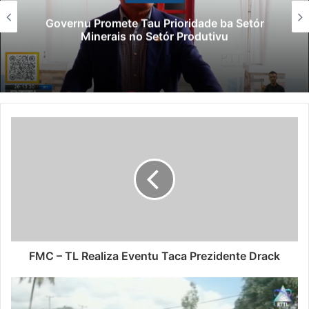
Governu Promete Tau Prioridade ba Setór
Minerais no Setór Produtivu
FMC – TL Realiza Eventu Taca Prezidente Drack