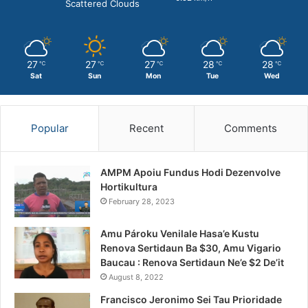
Scattered Clouds
27
27
27
28
28
℃
℃
℃
℃
℃
Sat
Sun
Mon
Tue
Wed
Popular
Recent
Comments
AMPM Apoiu Fundus Hodi Dezenvolve
Hortikultura
February 28, 2023
Amu Pároku Venilale Hasa’e Kustu
Renova Sertidaun Ba $30, Amu Vigario
Baucau : Renova Sertidaun Ne’e $2 De’it
August 8, 2022
Francisco Jeronimo Sei Tau Prioridade