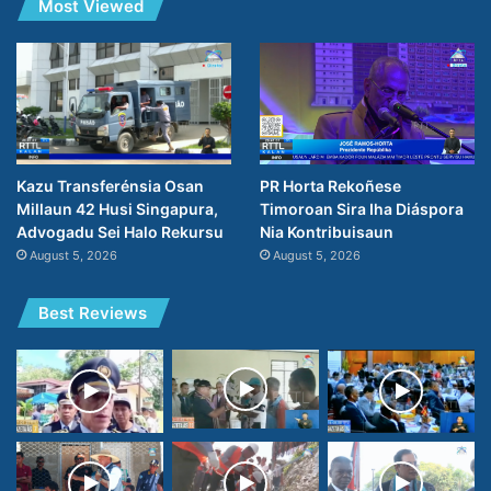
Most Viewed
PR Horta Rekoñese
Kazu Transferénsia Osan
Timoroan Sira Iha Diáspora
Millaun 42 Husi Singapura,
Nia Kontribuisaun
Advogadu Sei Halo Rekursu
August 5, 2026
August 5, 2026
Best Reviews