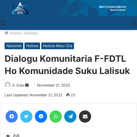
Menu
Home
/
Notísia
Nasionál
Notísia
Notísia Meiu-Dia
Dialogu Komunitaria F-FDTL
Ho Komunidade Suku Lalisuk
E. Dias
Send
November 21, 2022
an
Last Updated: November 21, 2022
23
email
Facebook
Twitter
Messenger
WhatsApp
Telegram
Share via Email
46