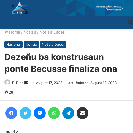
Menu
Home
/
Notísia
/
Notísia Dader
Nasionál
Notísia
Notísia Dader
Dezeñu ba konstrusaun
ponte Becusse finaliza ona
E. Dias
Send
August 17, 2023
Last Updated: August 17, 2023
an
28
email
Facebook
Twitter
Messenger
WhatsApp
Telegram
Share via Email
44