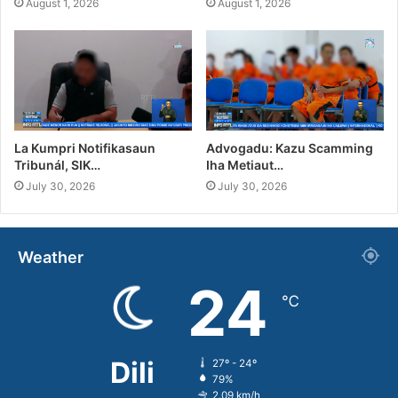
August 1, 2026
August 1, 2026
La Kumpri Notifikasaun
Advogadu: Kazu Scamming
Tribunál, SIK…
Iha Metiaut…
July 30, 2026
July 30, 2026
Weather
24
℃
Dili
27º - 24º
79%
2.09 km/h