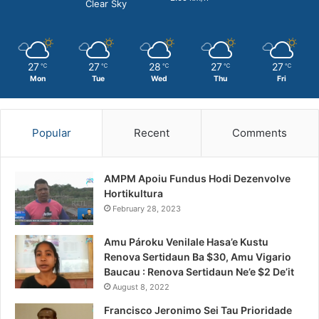
Clear Sky
27
27
28
27
27
℃
℃
℃
℃
℃
Mon
Tue
Wed
Thu
Fri
Popular
Recent
Comments
AMPM Apoiu Fundus Hodi Dezenvolve
Hortikultura
February 28, 2023
Amu Pároku Venilale Hasa’e Kustu
Renova Sertidaun Ba $30, Amu Vigario
Baucau : Renova Sertidaun Ne’e $2 De’it
August 8, 2022
Francisco Jeronimo Sei Tau Prioridade