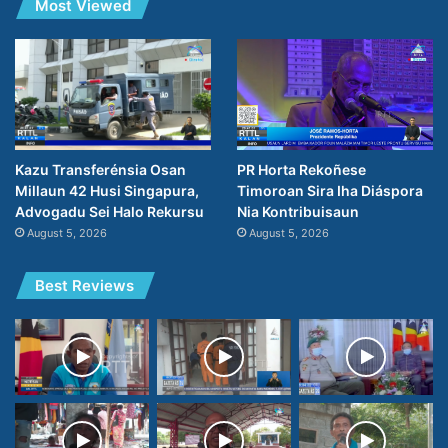
Most Viewed
PR Horta Rekoñese
Kazu Transferénsia Osan
Timoroan Sira Iha Diáspora
Millaun 42 Husi Singapura,
Nia Kontribuisaun
Advogadu Sei Halo Rekursu
August 5, 2026
August 5, 2026
Best Reviews