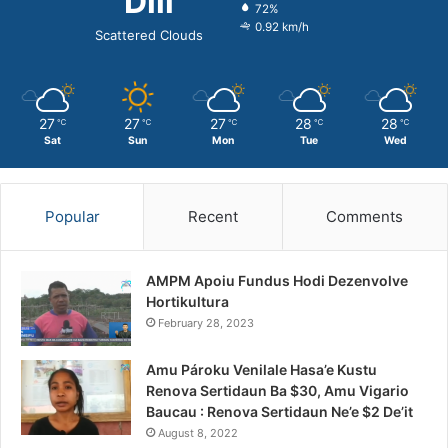
Dili
72%
0.92 km/h
Scattered Clouds
27
27
27
28
28
℃
℃
℃
℃
℃
Sat
Sun
Mon
Tue
Wed
Popular
Recent
Comments
AMPM Apoiu Fundus Hodi Dezenvolve
Hortikultura
February 28, 2023
Amu Pároku Venilale Hasa’e Kustu
Renova Sertidaun Ba $30, Amu Vigario
Baucau : Renova Sertidaun Ne’e $2 De’it
August 8, 2022