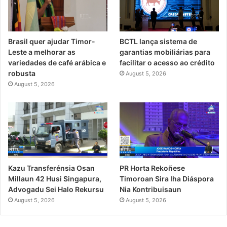
Brasil quer ajudar Timor-
BCTL lança sistema de
Leste a melhorar as
garantias mobiliárias para
variedades de café arábica e
facilitar o acesso ao crédito
robusta
August 5, 2026
August 5, 2026
PR Horta Rekoñese
Kazu Transferénsia Osan
Timoroan Sira Iha Diáspora
Millaun 42 Husi Singapura,
Nia Kontribuisaun
Advogadu Sei Halo Rekursu
August 5, 2026
August 5, 2026