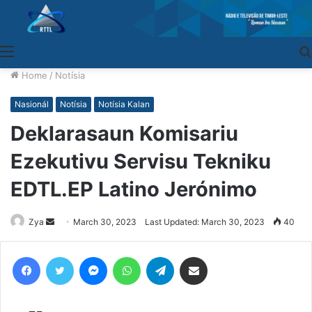
Menu
Home
/
Notísia
Nasionál
Notísia
Notísia Kalan
Deklarasaun Komisariu
Ezekutivu Servisu Tekniku
EDTL.EP Latino Jerónimo
Zya
Send
March 30, 2023
Last Updated: March 30, 2023
40
an
email
Facebook
Twitter
Messenger
WhatsApp
Telegram
Share via Email