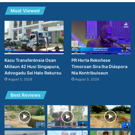
Most Viewed
PR Horta Rekoñese
Kazu Transferénsia Osan
Timoroan Sira Iha Diáspora
Millaun 42 Husi Singapura,
Nia Kontribuisaun
Advogadu Sei Halo Rekursu
August 5, 2026
August 5, 2026
Best Reviews