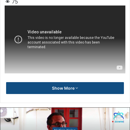
75
Show More