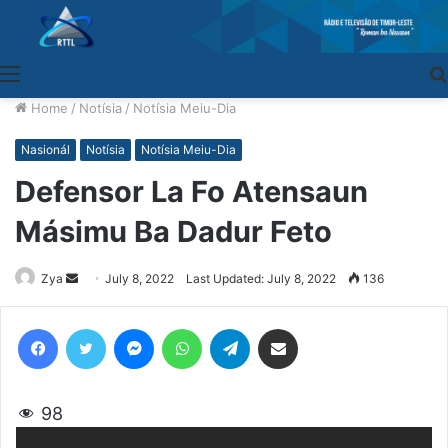
Menu
Home
/
Notísia
/
Notísia Meiu-Dia
Nasionál
Notísia
Notísia Meiu-Dia
Defensor La Fo Atensaun
Másimu Ba Dadur Feto
Zya
Send
July 8, 2022
Last Updated: July 8, 2022
136
an
email
Facebook
Twitter
Messenger
WhatsApp
Telegram
Share via Email
98