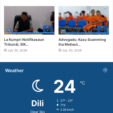
La Kumpri Notifikasaun
Advogadu: Kazu Scamming
Tribunál, SIK…
Iha Metiaut…
July 30, 2026
July 30, 2026
Weather
24
℃
Dili
27º - 23º
71%
2.09 km/h
Clear Sky