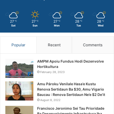
27
27
27
28
28
℃
℃
℃
℃
℃
Sat
Sun
Mon
Tue
Wed
Popular
Recent
Comments
AMPM Apoiu Fundus Hodi Dezenvolve
Hortikultura
February 28, 2023
Amu Pároku Venilale Hasa’e Kustu
Renova Sertidaun Ba $30, Amu Vigario
Baucau : Renova Sertidaun Ne’e $2 De’it
August 8, 2022
Francisco Jeronimo Sei Tau Prioridade
Ba Desenvolvimento Infrastrutura Iha