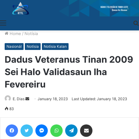
Menu
Home
/
Notísia
Nasionál
Notísia
Notísia Kalan
Dadus Veteranus Tinan 2009
Sei Halo Validasaun Iha
Fevereiru
E. Dias
Send
January 18, 2023
Last Updated: January 18, 2023
an
83
email
Facebook
Twitter
Messenger
WhatsApp
Telegram
Share via Email