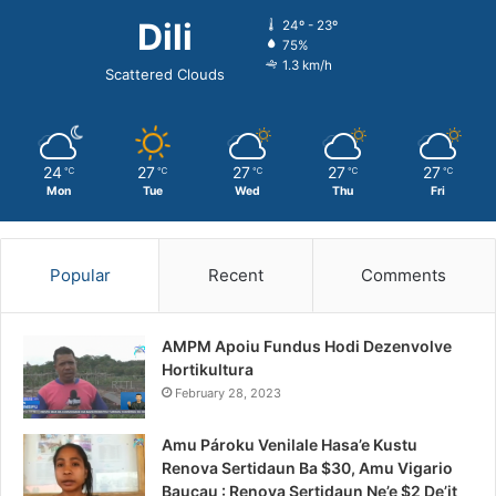
Dili
24º - 23º
75%
1.3 km/h
Scattered Clouds
24
27
27
27
27
℃
℃
℃
℃
℃
Mon
Tue
Wed
Thu
Fri
Popular
Recent
Comments
AMPM Apoiu Fundus Hodi Dezenvolve
Hortikultura
February 28, 2023
Amu Pároku Venilale Hasa’e Kustu
Renova Sertidaun Ba $30, Amu Vigario
Baucau : Renova Sertidaun Ne’e $2 De’it