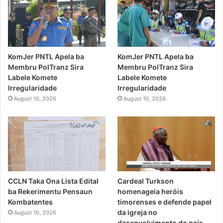
KomJer PNTL Apela ba
KomJer PNTL Apela ba
Membru PolTranz Sira
Membru PolTranz Sira
Labele Komete
Labele Komete
Irregularidade
Irregularidade
August 10, 2026
August 10, 2026
CCLN Taka Ona Lista Edital
Cardeal Turkson
ba Rekerimentu Pensaun
homenageia heróis
Kombatentes
timorenses e defende papel
da igreja no
August 10, 2026
desenvolvimento do país