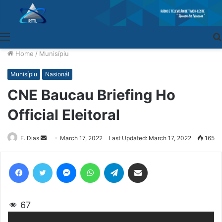
Menu
Home
/
Munisípiu
Munisípiu
Nasionál
CNE Baucau Briefing Ho
Official Eleitoral
E. Dias
Send
March 17, 2022
Last Updated: March 17, 2022
165
an
email
Facebook
Twitter
Messenger
WhatsApp
Telegram
Share via Email
67