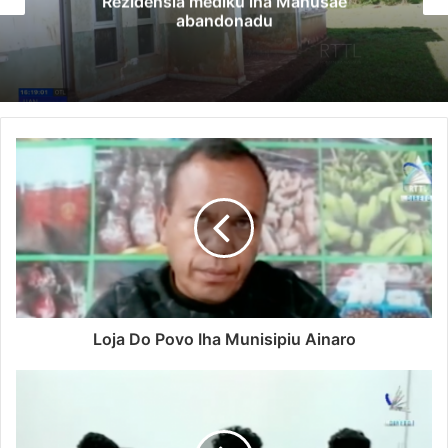
mediku iha Manusae
Governu Promete 
andonadu
Minerais n
Loja Do Povo Iha Munisipiu Ainaro