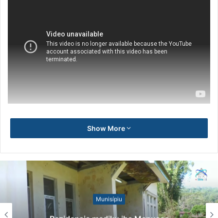
Show More
Munisípiu
No