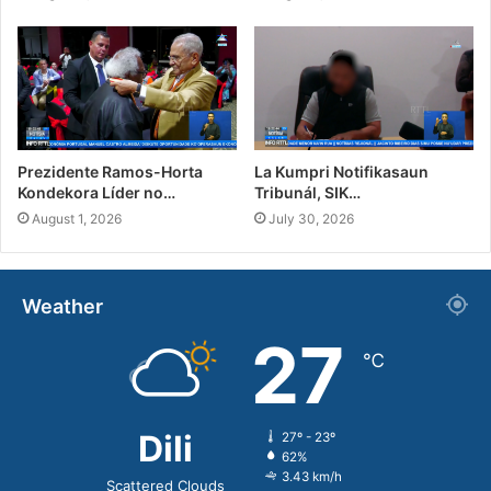
Prezidente Ramos-Horta
La Kumpri Notifikasaun
Kondekora Líder no…
Tribunál, SIK…
August 1, 2026
July 30, 2026
Weather
27
℃
Dili
27º - 23º
62%
3.43 km/h
Scattered Clouds