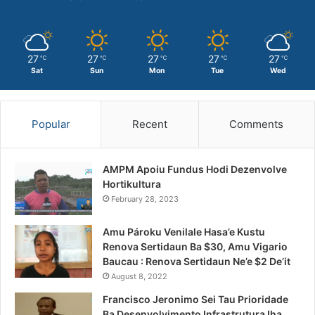
27
27
27
27
27
℃
℃
℃
℃
℃
Sat
Sun
Mon
Tue
Wed
Popular
Recent
Comments
AMPM Apoiu Fundus Hodi Dezenvolve
Hortikultura
February 28, 2023
Amu Pároku Venilale Hasa’e Kustu
Renova Sertidaun Ba $30, Amu Vigario
Baucau : Renova Sertidaun Ne’e $2 De’it
August 8, 2022
Francisco Jeronimo Sei Tau Prioridade
Ba Desenvolvimento Infrastrutura Iha